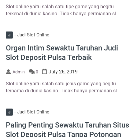
Slot online yaitu salah satu tipe game yang begitu
terkenal di dunia kasino. Tidak hanya permianan sl
Judi Slot Online
J
Organ Intim Sewaktu Taruhan Judi
Slot Deposit Pulsa Terbaik
July 26, 2019
Admin
0
Slot online yaitu salah satu jenis game yang begitu
ternama di dunia kasino. Tidak hanya permianan sl
Judi Slot Online
J
Paling Penting Sewaktu Taruhan Situs
Slot Deposit Pulsa Tanpa Potongan