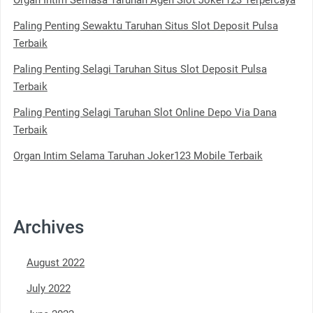
Paling Penting Sewaktu Taruhan Situs Slot Deposit Pulsa
Terbaik
Paling Penting Selagi Taruhan Situs Slot Deposit Pulsa
Terbaik
Paling Penting Selagi Taruhan Slot Online Depo Via Dana
Terbaik
Organ Intim Selama Taruhan Joker123 Mobile Terbaik
Archives
August 2022
July 2022