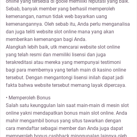
online yang tersedia di goole memiliki reputasi yang baik.
Sebab, banyak member yang berhasil memperoleh
kemenangan, namun tidak web bayarkan uang
kemenangannya. Oleh sebab itu, Anda perlu menganalisa
dan juga teliti website slot online mana yang akan
memberikan kemenangan bagi Anda.
Alangkah lebih baik, utk mencarai website slot online
yang telah resmi dan memiliki lisensi dan juga
terakreditasi atau mereka yang mempunyai testimoni
bagi para membernya yang terlah main di kasino online
tersebut. Dengan mengantongi lisensi inilah dapat jadi
fakta bahwa website tersebut memang layak dipercaya.
• Memperoleh Bonus
Salah satu keunggulan lain saat main-main di mesin slot
online yakni mendapatkan bonus main slot online. Anda
mahir mengambil bonus yang situs tawarkan dengan
cara mendaftar sebagai member dan Anda juga dapat
memperoleh bonus cashback minggunalan lainnya oleh