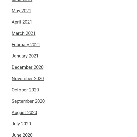
May 2021
April 2021
March 2021
February 2021
January 2021
December 2020
November 2020
October 2020
September 2020
August 2020
July 2020
June 2020