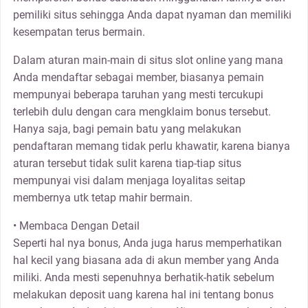
pemiliki situs sehingga Anda dapat nyaman dan memiliki
kesempatan terus bermain.
Dalam aturan main-main di situs slot online yang mana
Anda mendaftar sebagai member, biasanya pemain
mempunyai beberapa taruhan yang mesti tercukupi
terlebih dulu dengan cara mengklaim bonus tersebut.
Hanya saja, bagi pemain batu yang melakukan
pendaftaran memang tidak perlu khawatir, karena bianya
aturan tersebut tidak sulit karena tiap-tiap situs
mempunyai visi dalam menjaga loyalitas seitap
membernya utk tetap mahir bermain.
• Membaca Dengan Detail
Seperti hal nya bonus, Anda juga harus memperhatikan
hal kecil yang biasana ada di akun member yang Anda
miliki. Anda mesti sepenuhnya berhatik-hatik sebelum
melakukan deposit uang karena hal ini tentang bonus