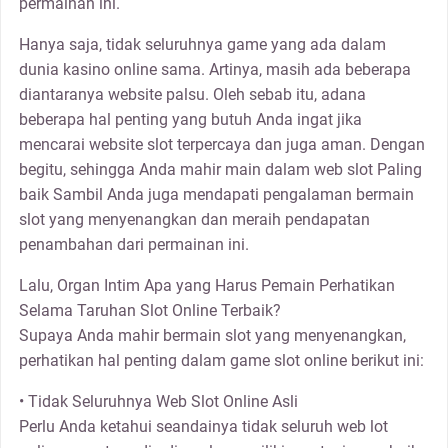
permainan ini.
Hanya saja, tidak seluruhnya game yang ada dalam
dunia kasino online sama. Artinya, masih ada beberapa
diantaranya website palsu. Oleh sebab itu, adana
beberapa hal penting yang butuh Anda ingat jika
mencarai website slot terpercaya dan juga aman. Dengan
begitu, sehingga Anda mahir main dalam web slot Paling
baik Sambil Anda juga mendapati pengalaman bermain
slot yang menyenangkan dan meraih pendapatan
penambahan dari permainan ini.
Lalu, Organ Intim Apa yang Harus Pemain Perhatikan
Selama Taruhan Slot Online Terbaik?
Supaya Anda mahir bermain slot yang menyenangkan,
perhatikan hal penting dalam game slot online berikut ini:
• Tidak Seluruhnya Web Slot Online Asli
Perlu Anda ketahui seandainya tidak seluruh web lot