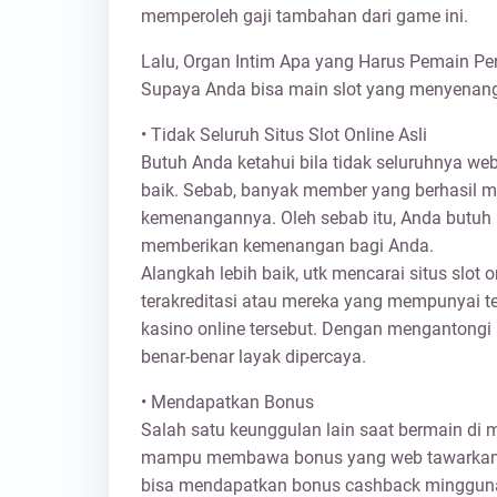
memperoleh gaji tambahan dari game ini.
Lalu, Organ Intim Apa yang Harus Pemain Per
Supaya Anda bisa main slot yang menyenangka
• Tidak Seluruh Situs Slot Online Asli
Butuh Anda ketahui bila tidak seluruhnya web 
baik. Sebab, banyak member yang berhasil 
kemenangannya. Oleh sebab itu, Anda butuh m
memberikan kemenangan bagi Anda.
Alangkah lebih baik, utk mencarai situs slot o
terakreditasi atau mereka yang mempunyai t
kasino online tersebut. Dengan mengantongi l
benar-benar layak dipercaya.
• Mendapatkan Bonus
Salah satu keunggulan lain saat bermain di m
mampu membawa bonus yang web tawarkan d
bisa mendapatkan bonus cashback mingguna