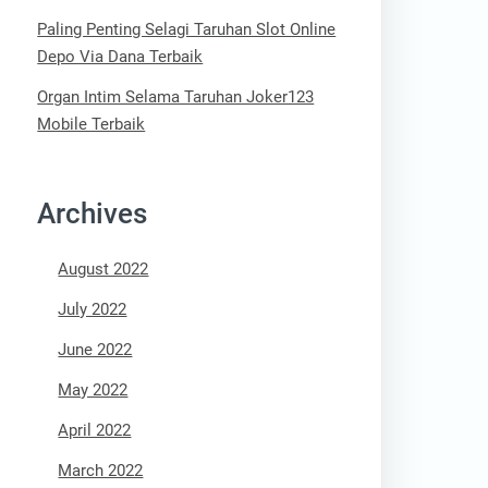
Paling Penting Selagi Taruhan Slot Online
Depo Via Dana Terbaik
Organ Intim Selama Taruhan Joker123
Mobile Terbaik
Archives
August 2022
July 2022
June 2022
May 2022
April 2022
March 2022