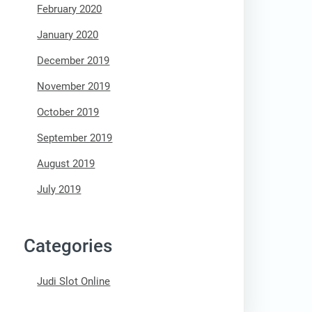
February 2020
January 2020
December 2019
November 2019
October 2019
September 2019
August 2019
July 2019
Categories
Judi Slot Online