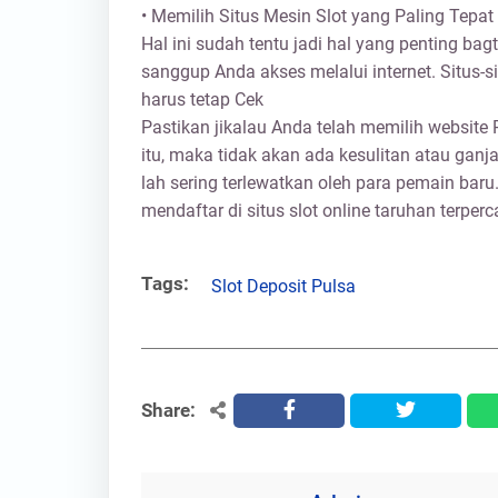
• Memilih Situs Mesin Slot yang Paling Tepat
Hal ini sudah tentu jadi hal yang penting bag
sanggup Anda akses melalui internet. Situs-s
harus tetap Cek
Pastikan jikalau Anda telah memilih website P
itu, maka tidak akan ada kesulitan atau gan
lah sering terlewatkan oleh para pemain bar
mendaftar di situs slot online taruhan terperc
Tags:
Slot Deposit Pulsa
Share:
facebook
twitter