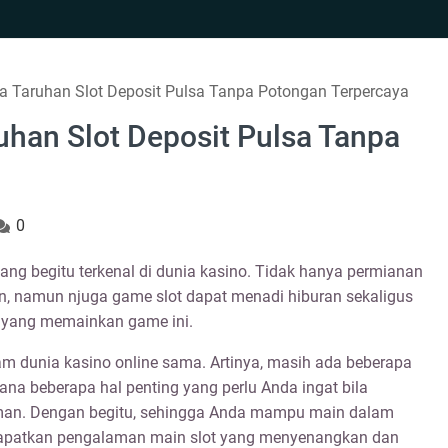
a Taruhan Slot Deposit Pulsa Tanpa Potongan Terpercaya
uhan Slot Deposit Pulsa Tanpa
0
yang begitu terkenal di dunia kasino. Tidak hanya permianan
n, namun njuga game slot dapat menadi hiburan sekaligus
 yang memainkan game ini.
m dunia kasino online sama. Artinya, masih ada beberapa
dana beberapa hal penting yang perlu Anda ingat bila
 aman. Dengan begitu, sehingga Anda mampu main dalam
dapatkan pengalaman main slot yang menyenangkan dan