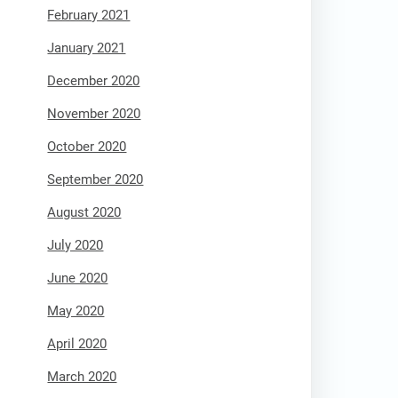
February 2021
January 2021
December 2020
November 2020
October 2020
September 2020
August 2020
July 2020
June 2020
May 2020
April 2020
March 2020