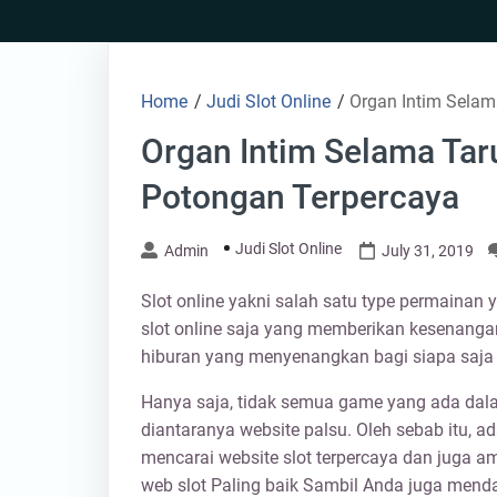
Skip
to
content
Home
/
Judi Slot Online
/
Organ Intim Selam
Organ Intim Selama Tar
Potongan Terpercaya
Judi Slot Online
Admin
July 31, 2019
Slot online yakni salah satu type permainan 
slot online saja yang memberikan kesenanga
hiburan yang menyenangkan bagi siapa saja
Hanya saja, tidak semua game yang ada dala
diantaranya website palsu. Oleh sebab itu, a
mencarai website slot terpercaya dan juga
web slot Paling baik Sambil Anda juga men