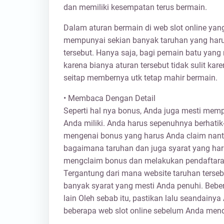
dan memiliki kesempatan terus bermain.
Dalam aturan bermain di web slot online 
mempunyai sekian banyak taruhan yang haru
tersebut. Hanya saja, bagi pemain batu yang
karena bianya aturan tersebut tidak sulit ka
seitap membernya utk tetap mahir bermain.
• Membaca Dengan Detail
Seperti hal nya bonus, Anda juga mesti mem
Anda miliki. Anda harus sepenuhnya berhatik
mengenai bonus yang harus Anda claim nanti
bagaimana taruhan dan juga syarat yang har
mengclaim bonus dan melakukan pendaftaran 
Tergantung dari mana website taruhan terse
banyak syarat yang mesti Anda penuhi. Beber
lain Oleh sebab itu, pastikan lalu seandai
beberapa web slot online sebelum Anda men