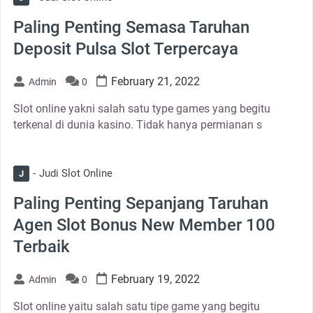
Paling Penting Semasa Taruhan
Deposit Pulsa Slot Terpercaya
February 21, 2022
Admin
0
Slot online yakni salah satu type games yang begitu
terkenal di dunia kasino. Tidak hanya permianan s
Judi Slot Online
J
Paling Penting Sepanjang Taruhan
Agen Slot Bonus New Member 100
Terbaik
February 19, 2022
Admin
0
Slot online yaitu salah satu tipe game yang begitu