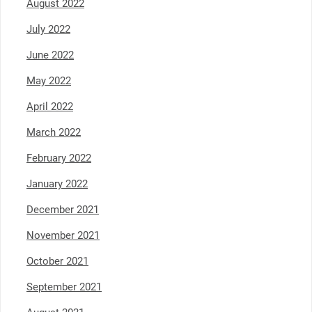
August 2022
July 2022
June 2022
May 2022
April 2022
March 2022
February 2022
January 2022
December 2021
November 2021
October 2021
September 2021