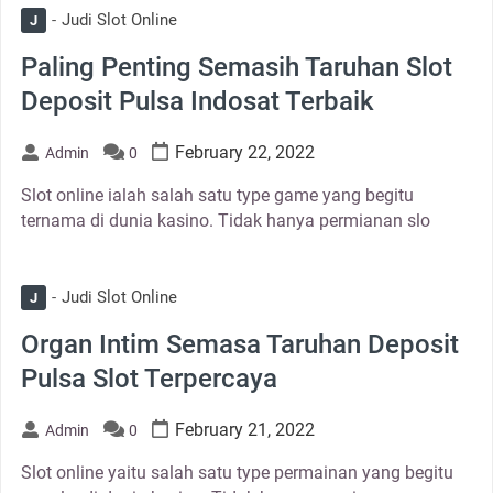
Judi Slot Online
J
Paling Penting Semasih Taruhan Slot
Deposit Pulsa Indosat Terbaik
February 22, 2022
Admin
0
Slot online ialah salah satu type game yang begitu
ternama di dunia kasino. Tidak hanya permianan slo
Judi Slot Online
J
Organ Intim Semasa Taruhan Deposit
Pulsa Slot Terpercaya
February 21, 2022
Admin
0
Slot online yaitu salah satu type permainan yang begitu