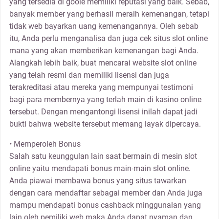
yang tersedia di goole memiliki reputasi yang baik. Sebab,
banyak member yang berhasil meraih kemenangan, tetapi
tidak web bayarkan uang kemenangannya. Oleh sebab
itu, Anda perlu menganalisa dan juga cek situs slot online
mana yang akan memberikan kemenangan bagi Anda.
Alangkah lebih baik, buat mencarai website slot online
yang telah resmi dan memiliki lisensi dan juga
terakreditasi atau mereka yang mempunyai testimoni
bagi para membernya yang terlah main di kasino online
tersebut. Dengan mengantongi lisensi inilah dapat jadi
bukti bahwa website tersebut memang layak dipercaya.
• Memperoleh Bonus
Salah satu keunggulan lain saat bermain di mesin slot
online yaitu mendapati bonus main-main slot online.
Anda piawai membawa bonus yang situs tawarkan
dengan cara mendaftar sebagai member dan Anda juga
mampu mendapati bonus cashback minggunalan yang
lain oleh pemiliki web maka Anda dapat nyaman dan