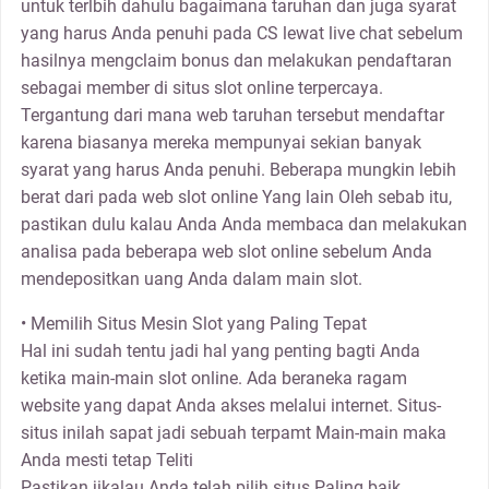
untuk terlbih dahulu bagaimana taruhan dan juga syarat
yang harus Anda penuhi pada CS lewat live chat sebelum
hasilnya mengclaim bonus dan melakukan pendaftaran
sebagai member di situs slot online terpercaya.
Tergantung dari mana web taruhan tersebut mendaftar
karena biasanya mereka mempunyai sekian banyak
syarat yang harus Anda penuhi. Beberapa mungkin lebih
berat dari pada web slot online Yang lain Oleh sebab itu,
pastikan dulu kalau Anda Anda membaca dan melakukan
analisa pada beberapa web slot online sebelum Anda
mendepositkan uang Anda dalam main slot.
• Memilih Situs Mesin Slot yang Paling Tepat
Hal ini sudah tentu jadi hal yang penting bagti Anda
ketika main-main slot online. Ada beraneka ragam
website yang dapat Anda akses melalui internet. Situs-
situs inilah sapat jadi sebuah terpamt Main-main maka
Anda mesti tetap Teliti
Pastikan jikalau Anda telah pilih situs Paling baik