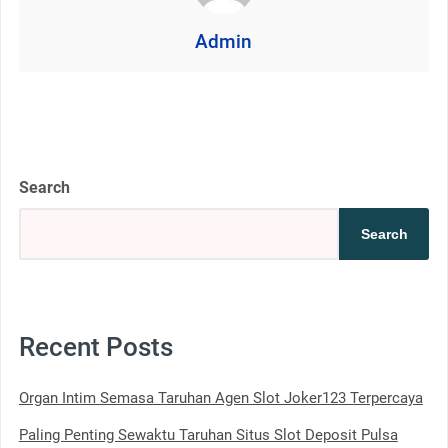
Admin
Search
Search
Recent Posts
Organ Intim Semasa Taruhan Agen Slot Joker123 Terpercaya
Paling Penting Sewaktu Taruhan Situs Slot Deposit Pulsa