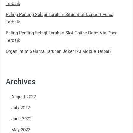
Terbaik
Paling Penting Selagi Taruhan Situs Slot Deposit Pulsa
Terbaik
Paling Penting Selagi Taruhan Slot Online Depo Via Dana
Terbaik
Organ Intim Selama Taruhan Joker123 Mobile Terbaik
Archives
August 2022
July 2022
June 2022
May 2022