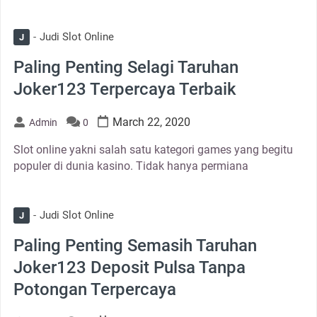
Judi Slot Online
J
Paling Penting Selagi Taruhan
Joker123 Terpercaya Terbaik
March 22, 2020
Admin
0
Slot online yakni salah satu kategori games yang begitu
populer di dunia kasino. Tidak hanya permiana
Judi Slot Online
J
Paling Penting Semasih Taruhan
Joker123 Deposit Pulsa Tanpa
Potongan Terpercaya