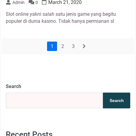
March 21, 2020
Admin
0
Slot online yakni salah satu jenis game yang begitu
populer di dunia kasino. Tidak hanya permianan sl
1
2
3
next
Search
Search
Recent Posts