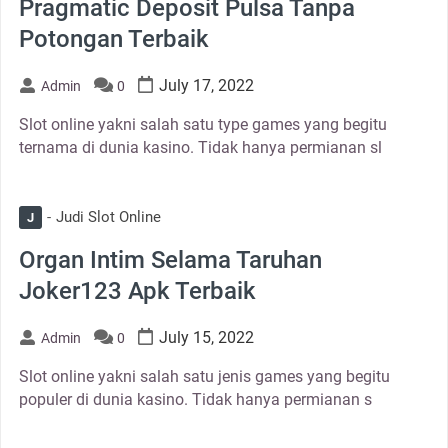
Pragmatic Deposit Pulsa Tanpa
Potongan Terbaik
July 17, 2022
Admin
0
Slot online yakni salah satu type games yang begitu
ternama di dunia kasino. Tidak hanya permianan sl
Judi Slot Online
J
Organ Intim Selama Taruhan
Joker123 Apk Terbaik
July 15, 2022
Admin
0
Slot online yakni salah satu jenis games yang begitu
populer di dunia kasino. Tidak hanya permianan s