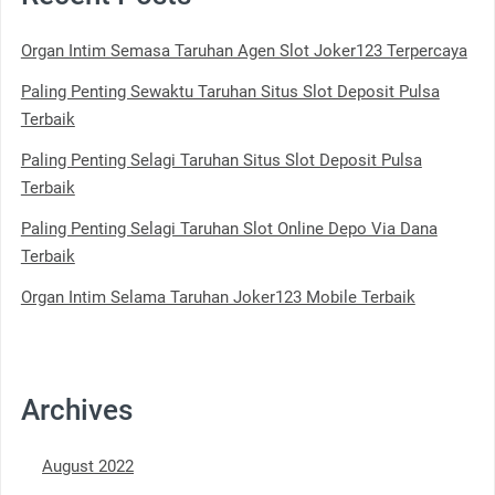
Organ Intim Semasa Taruhan Agen Slot Joker123 Terpercaya
Paling Penting Sewaktu Taruhan Situs Slot Deposit Pulsa
Terbaik
Paling Penting Selagi Taruhan Situs Slot Deposit Pulsa
Terbaik
Paling Penting Selagi Taruhan Slot Online Depo Via Dana
Terbaik
Organ Intim Selama Taruhan Joker123 Mobile Terbaik
Archives
August 2022