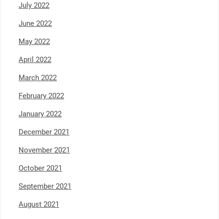
July 2022
June 2022
May 2022
April 2022
March 2022
February 2022
January 2022
December 2021
November 2021
October 2021
September 2021
August 2021