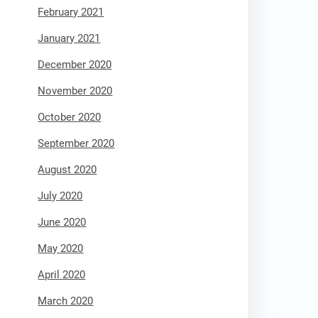
February 2021
January 2021
December 2020
November 2020
October 2020
September 2020
August 2020
July 2020
June 2020
May 2020
April 2020
March 2020