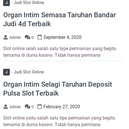
Judi Slot Online
J
Organ Intim Semasa Taruhan Bandar
Judi 4d Terbaik
September 4, 2020
Admin
0
Slot online ialah salah satu type permainan yang begitu
ternama di dunia kasino. Tidak hanya permiana
Judi Slot Online
J
Organ Intim Selagi Taruhan Deposit
Pulsa Slot Terbaik
February 27, 2020
Admin
0
Slot online yaitu salah satu tipe permainan yang begitu
ternama di dunia kasino. Tidak hanya permiana