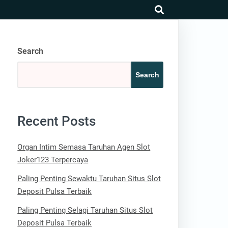
search
Search
Search
Recent Posts
Organ Intim Semasa Taruhan Agen Slot
Joker123 Terpercaya
Paling Penting Sewaktu Taruhan Situs Slot
Deposit Pulsa Terbaik
Paling Penting Selagi Taruhan Situs Slot
Deposit Pulsa Terbaik