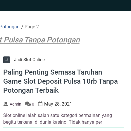
 Potongan
/
Page 2
t Pulsa Tanpa Potongan
Judi Slot Online
J
Paling Penting Semasa Taruhan
Game Slot Deposit Pulsa 10rb Tanpa
Potongan Terbaik
May 28, 2021
Admin
0
Slot online ialah salah satu kategori permainan yang
begitu terkenal di dunia kasino. Tidak hanya per