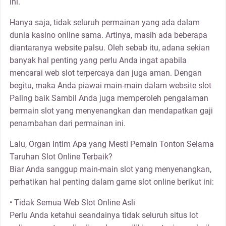
ini.
Hanya saja, tidak seluruh permainan yang ada dalam
dunia kasino online sama. Artinya, masih ada beberapa
diantaranya website palsu. Oleh sebab itu, adana sekian
banyak hal penting yang perlu Anda ingat apabila
mencarai web slot terpercaya dan juga aman. Dengan
begitu, maka Anda piawai main-main dalam website slot
Paling baik Sambil Anda juga memperoleh pengalaman
bermain slot yang menyenangkan dan mendapatkan gaji
penambahan dari permainan ini.
Lalu, Organ Intim Apa yang Mesti Pemain Tonton Selama
Taruhan Slot Online Terbaik?
Biar Anda sanggup main-main slot yang menyenangkan,
perhatikan hal penting dalam game slot online berikut ini:
• Tidak Semua Web Slot Online Asli
Perlu Anda ketahui seandainya tidak seluruh situs lot