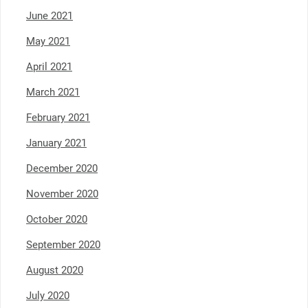
June 2021
May 2021
April 2021
March 2021
February 2021
January 2021
December 2020
November 2020
October 2020
September 2020
August 2020
July 2020