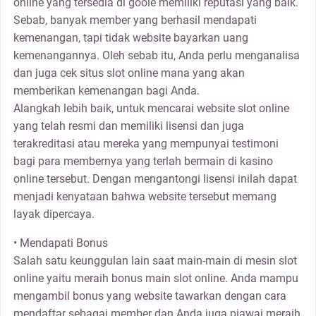
online yang tersedia di goole memiliki reputasi yang baik.
Sebab, banyak member yang berhasil mendapati
kemenangan, tapi tidak website bayarkan uang
kemenangannya. Oleh sebab itu, Anda perlu menganalisa
dan juga cek situs slot online mana yang akan
memberikan kemenangan bagi Anda.
Alangkah lebih baik, untuk mencarai website slot online
yang telah resmi dan memiliki lisensi dan juga
terakreditasi atau mereka yang mempunyai testimoni
bagi para membernya yang terlah bermain di kasino
online tersebut. Dengan mengantongi lisensi inilah dapat
menjadi kenyataan bahwa website tersebut memang
layak dipercaya.
• Mendapati Bonus
Salah satu keunggulan lain saat main-main di mesin slot
online yaitu meraih bonus main slot online. Anda mampu
mengambil bonus yang website tawarkan dengan cara
mendaftar sebagai member dan Anda juga piawai meraih