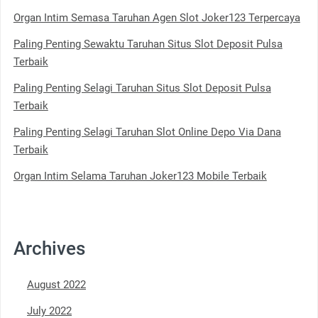
Organ Intim Semasa Taruhan Agen Slot Joker123 Terpercaya
Paling Penting Sewaktu Taruhan Situs Slot Deposit Pulsa
Terbaik
Paling Penting Selagi Taruhan Situs Slot Deposit Pulsa
Terbaik
Paling Penting Selagi Taruhan Slot Online Depo Via Dana
Terbaik
Organ Intim Selama Taruhan Joker123 Mobile Terbaik
Archives
August 2022
July 2022