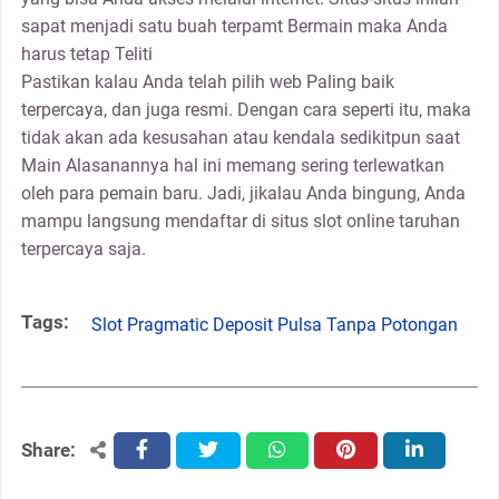
sapat menjadi satu buah terpamt Bermain maka Anda
harus tetap Teliti
Pastikan kalau Anda telah pilih web Paling baik
terpercaya, dan juga resmi. Dengan cara seperti itu, maka
tidak akan ada kesusahan atau kendala sedikitpun saat
Main Alasanannya hal ini memang sering terlewatkan
oleh para pemain baru. Jadi, jikalau Anda bingung, Anda
mampu langsung mendaftar di situs slot online taruhan
terpercaya saja.
Tags:
Slot Pragmatic Deposit Pulsa Tanpa Potongan
Share:
facebook
twitter
whatsapp
pinterest
linkedin