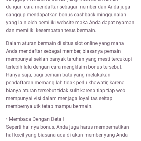
dengan cara mendaftar sebagai member dan Anda juga
sanggup mendapatkan bonus cashback minggunalan
yang lain oleh pemiliki website maka Anda dapat nyaman
dan memiliki kesempatan terus bermain.
Dalam aturan bermain di situs slot online yang mana
Anda mendaftar sebagai member, biasanya pemain
mempunyai sekian banyak taruhan yang mesti tercukupi
terlebih lalu dengan cara mengklaim bonus tersebut.
Hanya saja, bagi pemain batu yang melakukan
pendaftaran memang lah tidak perlu khawatir, karena
bianya aturan tersebut tidak sulit karena tiap-tiap web
mempunyai visi dalam menjaga loyalitas seitap
membernya utk tetap mampu bermain.
• Membaca Dengan Detail
Seperti hal nya bonus, Anda juga harus memperhatikan
hal kecil yang biasana ada di akun member yang Anda