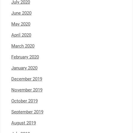
July 2020
June 2020
May 2020
April 2020
March 2020
February 2020
January 2020
December 2019
November 2019
October 2019
September 2019
August 2019