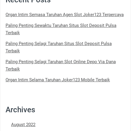
Organ Intim Semasa Taruhan Agen Slot Joker123 Terpercaya
Paling Penting Sewaktu Taruhan Situs Slot Deposit Pulsa
Terbaik
Paling Penting Selagi Taruhan Situs Slot Deposit Pulsa
Terbaik
Paling Penting Selagi Taruhan Slot Online Depo Via Dana
Terbaik
Organ Intim Selama Taruhan Joker123 Mobile Terbaik
Archives
August 2022