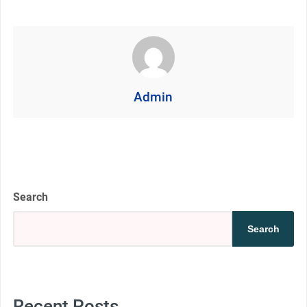
Admin
Search
Search
Recent Posts