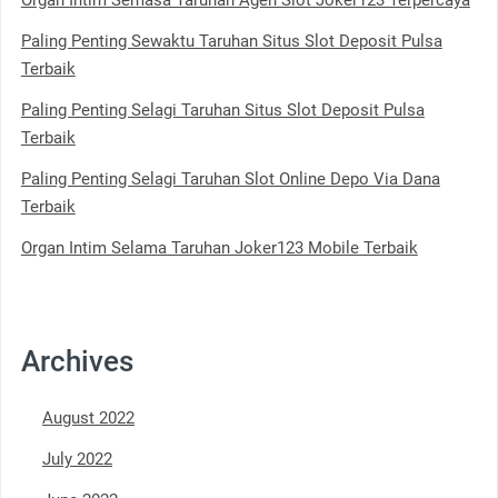
Paling Penting Sewaktu Taruhan Situs Slot Deposit Pulsa
Terbaik
Paling Penting Selagi Taruhan Situs Slot Deposit Pulsa
Terbaik
Paling Penting Selagi Taruhan Slot Online Depo Via Dana
Terbaik
Organ Intim Selama Taruhan Joker123 Mobile Terbaik
Archives
August 2022
July 2022