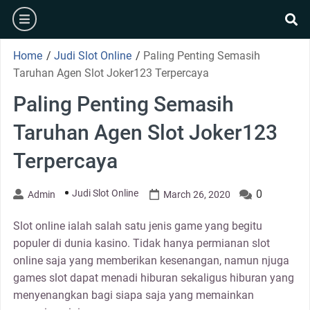
Skip
burger
to
se
content
Home
/
Judi Slot Online
/
Paling Penting Semasih
Taruhan Agen Slot Joker123 Terpercaya
Paling Penting Semasih
Taruhan Agen Slot Joker123
Terpercaya
Judi Slot Online
0
Admin
March 26, 2020
Slot online ialah salah satu jenis game yang begitu
populer di dunia kasino. Tidak hanya permianan slot
online saja yang memberikan kesenangan, namun njuga
games slot dapat menadi hiburan sekaligus hiburan yang
menyenangkan bagi siapa saja yang memainkan