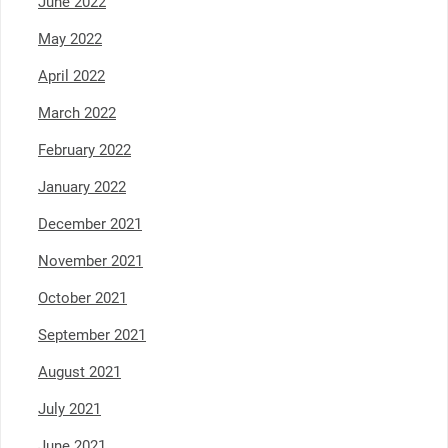
June 2022
May 2022
April 2022
March 2022
February 2022
January 2022
December 2021
November 2021
October 2021
September 2021
August 2021
July 2021
June 2021