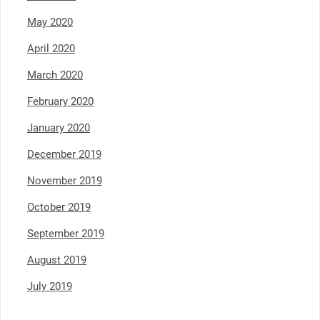
May 2020
April 2020
March 2020
February 2020
January 2020
December 2019
November 2019
October 2019
September 2019
August 2019
July 2019