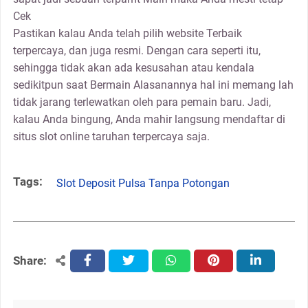
Cek
Pastikan kalau Anda telah pilih website Terbaik
terpercaya, dan juga resmi. Dengan cara seperti itu,
sehingga tidak akan ada kesusahan atau kendala
sedikitpun saat Bermain Alasanannya hal ini memang lah
tidak jarang terlewatkan oleh para pemain baru. Jadi,
kalau Anda bingung, Anda mahir langsung mendaftar di
situs slot online taruhan terpercaya saja.
Tags:
Slot Deposit Pulsa Tanpa Potongan
Share:
facebook
twitter
whatsapp
pinterest
linkedin