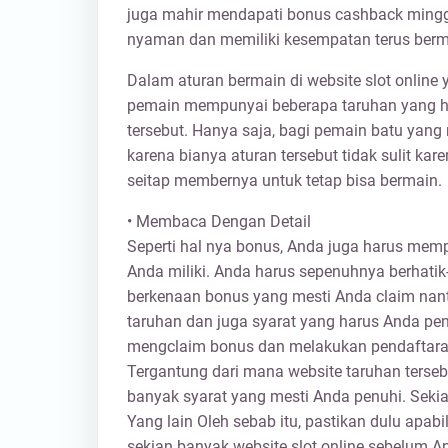
juga mahir mendapati bonus cashback minggu
nyaman dan memiliki kesempatan terus berm
Dalam aturan bermain di website slot online
pemain mempunyai beberapa taruhan yang ha
tersebut. Hanya saja, bagi pemain batu yang 
karena bianya aturan tersebut tidak sulit ka
seitap membernya untuk tetap bisa bermain.
• Membaca Dengan Detail
Seperti hal nya bonus, Anda juga harus mem
Anda miliki. Anda harus sepenuhnya berhatik
berkenaan bonus yang mesti Anda claim nan
taruhan dan juga syarat yang harus Anda pen
mengclaim bonus dan melakukan pendaftaran 
Tergantung dari mana website taruhan terse
banyak syarat yang mesti Anda penuhi. Sekian
Yang lain Oleh sebab itu, pastikan dulu ap
sekian banyak website slot online sebelum 