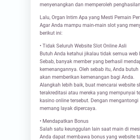
menyenangkan dan memperoleh penghasilan 
Lalu, Organ Intim Apa yang Mesti Pemain Per
Agar Anda mampu main-main slot yang menyen
berikut ini:
• Tidak Seluruh Website Slot Online Asli
Butuh Anda ketahui jikalau tidak semua web lo
Sebab, banyak member yang berhasil mendap
kemenangannya. Oleh sebab itu, Anda butuh m
akan memberikan kemenangan bagi Anda.
Alangkah lebih baik, buat mencarai website sl
terakreditasi atau mereka yang mempunyai t
kasino online tersebut. Dengan mengantongi l
memang layak dipercaya.
• Mendapatkan Bonus
Salah satu keunggulan lain saat main di mesi
Anda dapat membawa bonus yang website t