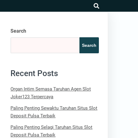
search
Search
Search
Recent Posts
Organ Intim Semasa Taruhan Agen Slot
Joker123 Terpercaya
Paling Penting Sewaktu Taruhan Situs Slot
Deposit Pulsa Terbaik
Paling Penting Selagi Taruhan Situs Slot
Deposit Pulsa Terbaik