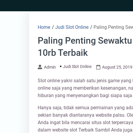
Skip
to
content
Home
/
Judi Slot Online
/
Paling Penting Sew
Paling Penting Sewaktu
10rb Terbaik
Judi Slot Online
Admin
August 25, 2019
Slot online yakni salah satu jenis game yang 
online saja yang memberikan kesenangan, n
hiburan yang menyenangkan bagi siapa saja
Hanya saja, tidak semua permainan yang ada
sekian banyak diantaranya website palsu. Ole
Anda ingat bila mencarai situs slot terperc
dalam website slot Terbaik Sambil Anda ju