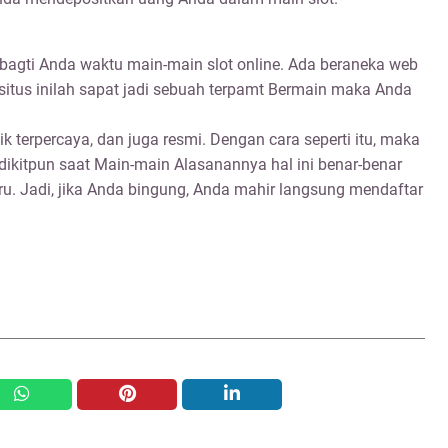
g bagti Anda waktu main-main slot online. Ada beraneka web
-situs inilah sapat jadi sebuah terpamt Bermain maka Anda
ik terpercaya, dan juga resmi. Dengan cara seperti itu, maka
ikitpun saat Main-main Alasanannya hal ini benar-benar
ru. Jadi, jika Anda bingung, Anda mahir langsung mendaftar
whatsapp
pinterest
linkedin