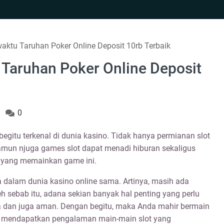
aktu Taruhan Poker Online Deposit 10rb Terbaik
 Taruhan Poker Online Deposit
0
begitu terkenal di dunia kasino. Tidak hanya permianan slot
amun njuga games slot dapat menadi hiburan sekaligus
 yang memainkan game ini.
 dalam dunia kasino online sama. Artinya, masih ada
h sebab itu, adana sekian banyak hal penting yang perlu
aya dan juga aman. Dengan begitu, maka Anda mahir bermain
ga mendapatkan pengalaman main-main slot yang