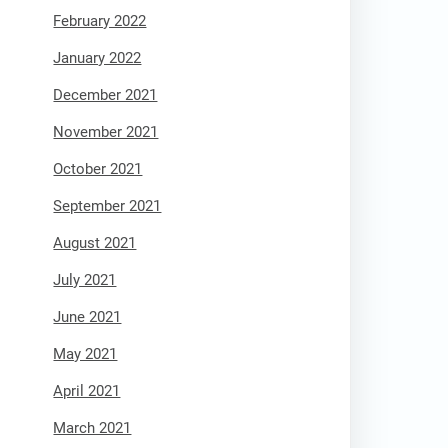
February 2022
January 2022
December 2021
November 2021
October 2021
September 2021
August 2021
July 2021
June 2021
May 2021
April 2021
March 2021