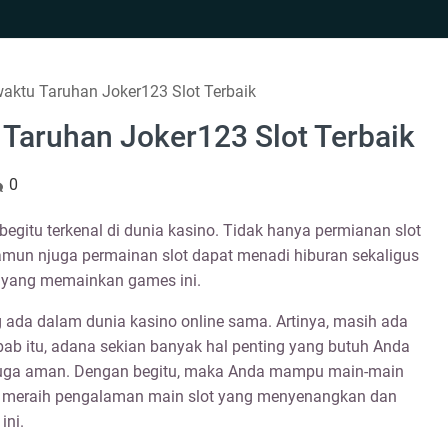
waktu Taruhan Joker123 Slot Terbaik
 Taruhan Joker123 Slot Terbaik
0
begitu terkenal di dunia kasino. Tidak hanya permianan slot
mun njuga permainan slot dapat menadi hiburan sekaligus
 yang memainkan games ini.
 ada dalam dunia kasino online sama. Artinya, masih ada
bab itu, adana sekian banyak hal penting yang butuh Anda
n juga aman. Dengan begitu, maka Anda mampu main-main
ga meraih pengalaman main slot yang menyenangkan dan
ini.