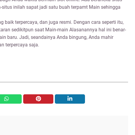
situs inilah sapat jadi satu buah terpamt Main sehingga
g baik terpercaya, dan juga resmi. Dengan cara seperti itu,
karan sedikitpun saat Main-main Alasanannya hal ini benar-
main baru. Jadi, seandainya Anda bingung, Anda mahir
an terpercaya saja.
whatsapp
pinterest
linkedin