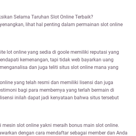
ksikan Selama Taruhan Slot Online Terbaik?
angkan, lihat hal penting dalam permainan slot online
e lot online yang sedia di goole memiliki reputasi yang
endapati kemenangan, tapi tidak web bayarkan uang
enganalisa dan juga teliti situs slot online mana yang
 online yang telah resmi dan memiliki lisensi dan juga
estimoni bagi para membernya yang terlah bermain di
isensi inilah dapat jadi kenyataan bahwa situs tersebut
 mesin slot online yakni meraih bonus main slot online.
awarkan dengan cara mendaftar sebagai member dan Anda