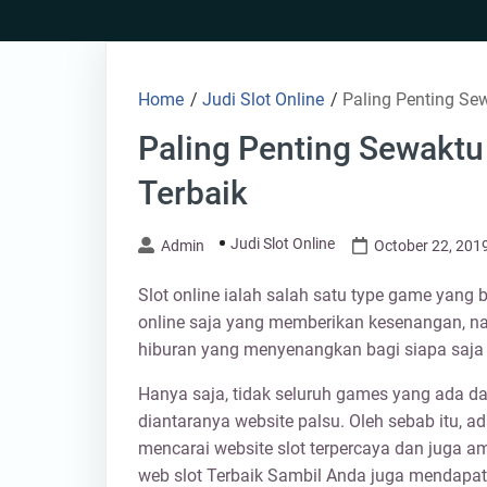
Skip
to
content
Home
/
Judi Slot Online
/
Paling Penting Sew
Paling Penting Sewaktu
Terbaik
Judi Slot Online
Admin
October 22, 201
Slot online ialah salah satu type game yang b
online saja yang memberikan kesenangan, n
hiburan yang menyenangkan bagi siapa saja
Hanya saja, tidak seluruh games yang ada da
diantaranya website palsu. Oleh sebab itu, a
mencarai website slot terpercaya dan juga 
web slot Terbaik Sambil Anda juga mendapa