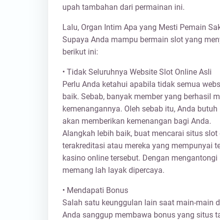
upah tambahan dari permainan ini.
Lalu, Organ Intim Apa yang Mesti Pemain Sa
Supaya Anda mampu bermain slot yang menyen
berikut ini:
• Tidak Seluruhnya Website Slot Online Asli
Perlu Anda ketahui apabila tidak semua websit
baik. Sebab, banyak member yang berhasil m
kemenangannya. Oleh sebab itu, Anda butuh m
akan memberikan kemenangan bagi Anda.
Alangkah lebih baik, buat mencarai situs slot
terakreditasi atau mereka yang mempunyai t
kasino online tersebut. Dengan mengantongi l
memang lah layak dipercaya.
• Mendapati Bonus
Salah satu keunggulan lain saat main-main di
Anda sanggup membawa bonus yang situs t