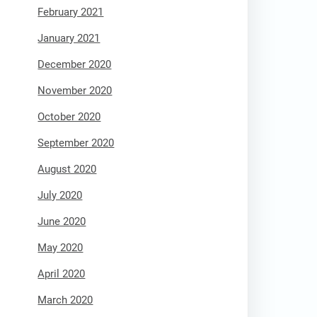
February 2021
January 2021
December 2020
November 2020
October 2020
September 2020
August 2020
July 2020
June 2020
May 2020
April 2020
March 2020