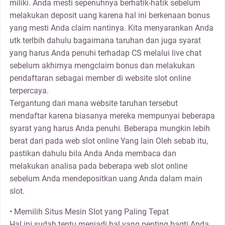
miliki. Anda mesti sepenuhnya berhatik-hatik sebelum
melakukan deposit uang karena hal ini berkenaan bonus
yang mesti Anda claim nantinya. Kita menyarankan Anda
utk terlbih dahulu bagaimana taruhan dan juga syarat
yang harus Anda penuhi terhadap CS melalui live chat
sebelum akhirnya mengclaim bonus dan melakukan
pendaftaran sebagai member di website slot online
terpercaya.
Tergantung dari mana website taruhan tersebut
mendaftar karena biasanya mereka mempunyai beberapa
syarat yang harus Anda penuhi. Beberapa mungkin lebih
berat dari pada web slot online Yang lain Oleh sebab itu,
pastikan dahulu bila Anda Anda membaca dan
melakukan analisa pada beberapa web slot online
sebelum Anda mendepositkan uang Anda dalam main
slot.
• Memilih Situs Mesin Slot yang Paling Tepat
Hal ini sudah tentu menjadi hal yang penting bagti Anda