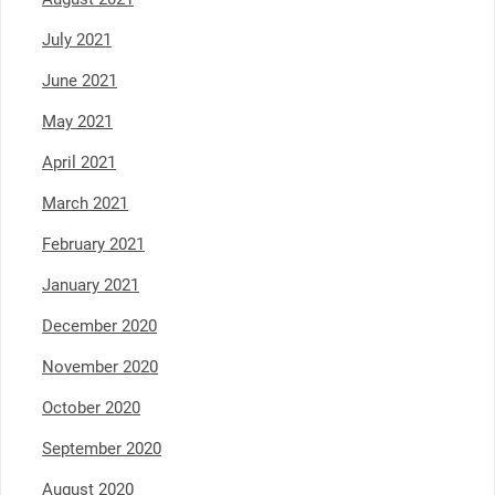
July 2021
June 2021
May 2021
April 2021
March 2021
February 2021
January 2021
December 2020
November 2020
October 2020
September 2020
August 2020