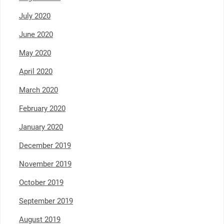
July 2020
June 2020
May 2020
April 2020
March 2020
February 2020
January 2020
December 2019
November 2019
October 2019
September 2019
August 2019