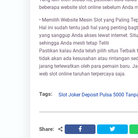
beberapa website slot online sebelum Anda 
• Memilih Website Mesin Slot yang Paling Te
Hal ini sudah tentu jadi hal yang penting bag
yang sanggup Anda akses lewat internet. Situ
sehingga Anda mesti tetap Teliti
Pastikan kalau Anda telah pilih situs Terbaik
tidak akan ada kesusahan atau rintangan sed
jarang terlewatkan oleh para pemain baru. J
web slot online taruhan terpercaya saja.
Tags:
Slot Joker Deposit Pulsa 5000 Tan
Share:
facebook
twitter