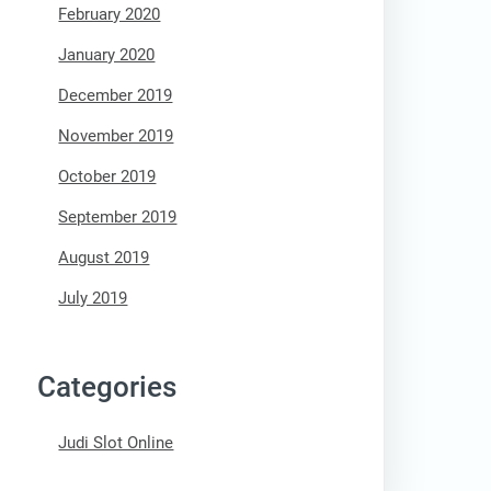
February 2020
January 2020
December 2019
November 2019
October 2019
September 2019
August 2019
July 2019
Categories
Judi Slot Online