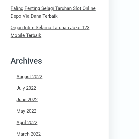
Paling Penting Selagi Taruhan Slot Online
Depo Via Dana Terbaik
Organ Intim Selama Taruhan Joker123
Mobile Terbaik
Archives
August 2022
July 2022
June 2022
May 2022
April 2022
March 2022