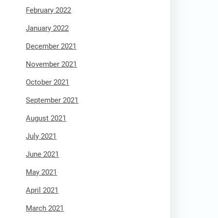
February 2022
January 2022
December 2021
November 2021
October 2021
September 2021
August 2021
July 2021
June 2021
May 2021
April 2021
March 2021