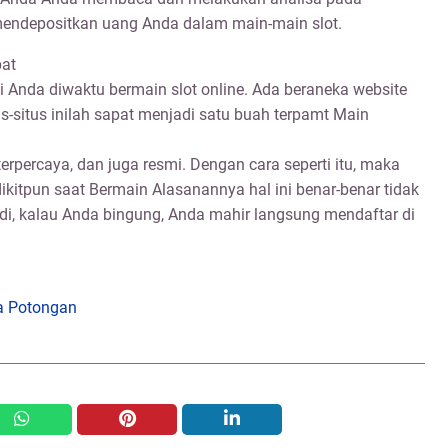
mendepositkan uang Anda dalam main-main slot.
pat
ti Anda diwaktu bermain slot online. Ada beraneka website
s-situs inilah sapat menjadi satu buah terpamt Main
 terpercaya, dan juga resmi. Dengan cara seperti itu, maka
ikitpun saat Bermain Alasanannya hal ini benar-benar tidak
adi, kalau Anda bingung, Anda mahir langsung mendaftar di
pa Potongan
whatsapp
pinterest
linkedin