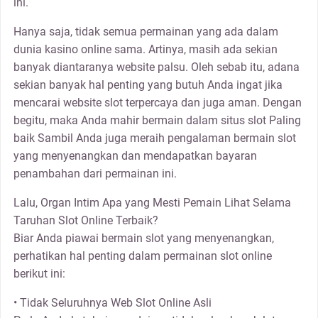
ini.
Hanya saja, tidak semua permainan yang ada dalam
dunia kasino online sama. Artinya, masih ada sekian
banyak diantaranya website palsu. Oleh sebab itu, adana
sekian banyak hal penting yang butuh Anda ingat jika
mencarai website slot terpercaya dan juga aman. Dengan
begitu, maka Anda mahir bermain dalam situs slot Paling
baik Sambil Anda juga meraih pengalaman bermain slot
yang menyenangkan dan mendapatkan bayaran
penambahan dari permainan ini.
Lalu, Organ Intim Apa yang Mesti Pemain Lihat Selama
Taruhan Slot Online Terbaik?
Biar Anda piawai bermain slot yang menyenangkan,
perhatikan hal penting dalam permainan slot online
berikut ini:
• Tidak Seluruhnya Web Slot Online Asli