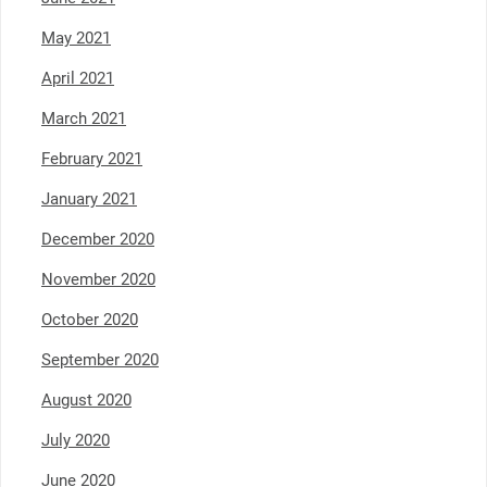
May 2021
April 2021
March 2021
February 2021
January 2021
December 2020
November 2020
October 2020
September 2020
August 2020
July 2020
June 2020