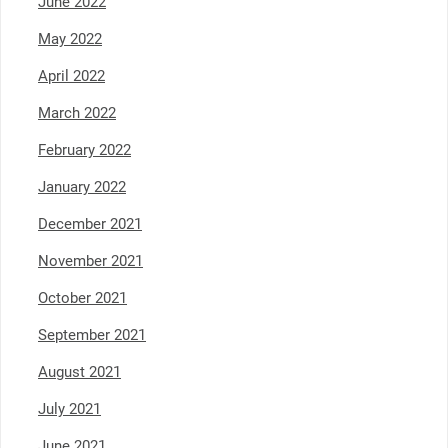
June 2022
May 2022
April 2022
March 2022
February 2022
January 2022
December 2021
November 2021
October 2021
September 2021
August 2021
July 2021
June 2021