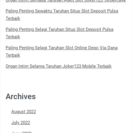
Paling Penting Sewaktu Taruhan Situs Slot Deposit Pulsa
Terbaik
Paling Penting Selagi Taruhan Situs Slot Deposit Pulsa
Terbaik
Paling Penting Selagi Taruhan Slot Online Depo Via Dana
Terbaik
Organ Intim Selama Taruhan Joker123 Mobile Terbaik
Archives
August 2022
July 2022