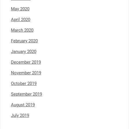
May 2020
April 2020
March 2020
February 2020
January 2020
December 2019
November 2019
October 2019
September 2019
August 2019
July 2019