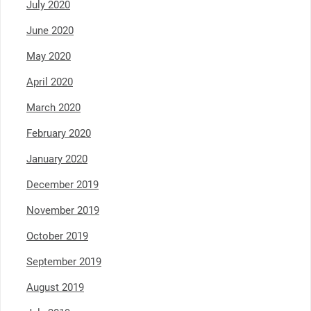
July 2020
June 2020
May 2020
April 2020
March 2020
February 2020
January 2020
December 2019
November 2019
October 2019
September 2019
August 2019