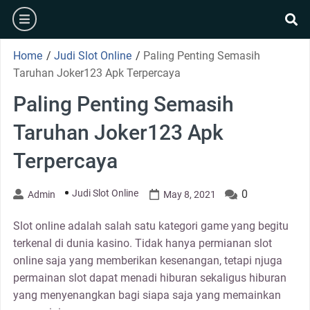
Skip
burger
to
se
content
Home
/
Judi Slot Online
/
Paling Penting Semasih
Taruhan Joker123 Apk Terpercaya
Paling Penting Semasih
Taruhan Joker123 Apk
Terpercaya
Judi Slot Online
0
Admin
May 8, 2021
Slot online adalah salah satu kategori game yang begitu
terkenal di dunia kasino. Tidak hanya permianan slot
online saja yang memberikan kesenangan, tetapi njuga
permainan slot dapat menadi hiburan sekaligus hiburan
yang menyenangkan bagi siapa saja yang memainkan