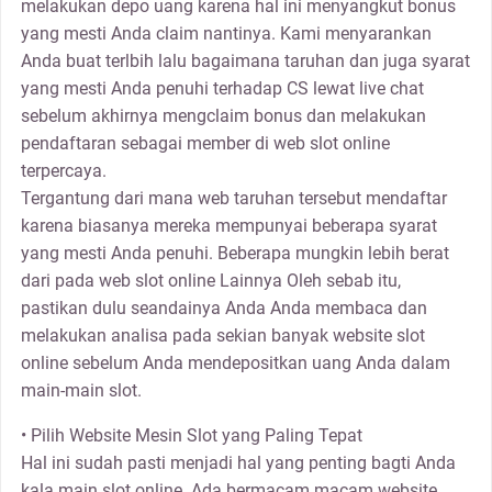
melakukan depo uang karena hal ini menyangkut bonus
yang mesti Anda claim nantinya. Kami menyarankan
Anda buat terlbih lalu bagaimana taruhan dan juga syarat
yang mesti Anda penuhi terhadap CS lewat live chat
sebelum akhirnya mengclaim bonus dan melakukan
pendaftaran sebagai member di web slot online
terpercaya.
Tergantung dari mana web taruhan tersebut mendaftar
karena biasanya mereka mempunyai beberapa syarat
yang mesti Anda penuhi. Beberapa mungkin lebih berat
dari pada web slot online Lainnya Oleh sebab itu,
pastikan dulu seandainya Anda Anda membaca dan
melakukan analisa pada sekian banyak website slot
online sebelum Anda mendepositkan uang Anda dalam
main-main slot.
• Pilih Website Mesin Slot yang Paling Tepat
Hal ini sudah pasti menjadi hal yang penting bagti Anda
kala main slot online. Ada bermacam macam website