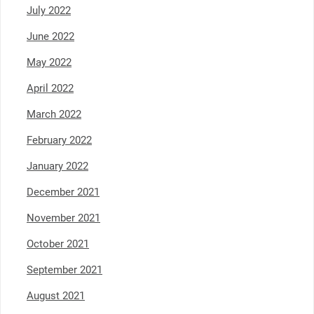
July 2022
June 2022
May 2022
April 2022
March 2022
February 2022
January 2022
December 2021
November 2021
October 2021
September 2021
August 2021