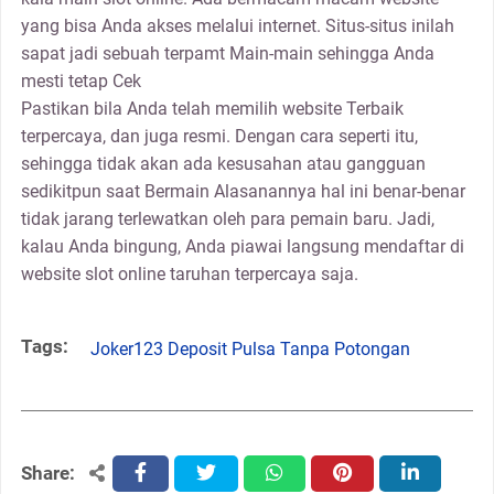
yang bisa Anda akses melalui internet. Situs-situs inilah
sapat jadi sebuah terpamt Main-main sehingga Anda
mesti tetap Cek
Pastikan bila Anda telah memilih website Terbaik
terpercaya, dan juga resmi. Dengan cara seperti itu,
sehingga tidak akan ada kesusahan atau gangguan
sedikitpun saat Bermain Alasanannya hal ini benar-benar
tidak jarang terlewatkan oleh para pemain baru. Jadi,
kalau Anda bingung, Anda piawai langsung mendaftar di
website slot online taruhan terpercaya saja.
Tags:
Joker123 Deposit Pulsa Tanpa Potongan
Share:
facebook
twitter
whatsapp
pinterest
linkedin