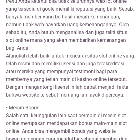
Perlu Anda ketahui bila tidak seluruhnya web lot online
yang tersedia di goole memiliki reputasi yang baik. Sebab,
banyak member yang berhasil meraih kemenangan,
namun tidak web bayarkan uang kemenangannya. Oleh
sebab itu, Anda butuh menganalisa dan juga teliti situs
slot online mana yang akan memberikan kemenangan
bagi Anda.
Alangkah lebih baik, untuk mencarai situs slot online yang
telah resmi dan memiliki lisensi dan juga terakreditasi
atau mereka yang mempunyai testimoni bagi para
membernya yang terlah main di kasino online tersebut.
Dengan mengantongi lisensi inilah dapat menjadi fakta
bahwa website tersebut memang lah layak dipercaya.
• Meraih Bonus
Salah satu keunggulan lain saat bermain di mesin slot
online merupakan mendapatkan bonus main-main slot
online. Anda bisa mengambil bonus yang website
tawarkan dengan cara mendaftar sebagai member dan