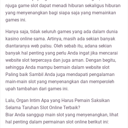
njuga game slot dapat menadi hiburan sekaligus hiburan
yang menyenangkan bagi siapa saja yang memainkan
games ini.
Hanya saja, tidak seluruh games yang ada dalam dunia
kasino online sama. Artinya, masih ada sekian banyak
diantaranya web palsu. Oleh sebab itu, adana sekian
banyak hal penting yang perlu Anda ingat jika mencarai
website slot terpercaya dan juga aman. Dengan begitu,
sehingga Anda mampu bermain dalam website slot
Paling baik Sambil Anda juga mendapati pengalaman
main-main slot yang menyenangkan dan memperoleh
upah tambahan dari games ini.
Lalu, Organ Intim Apa yang Harus Pemain Saksikan
Selama Taruhan Slot Online Terbaik?
Biar Anda sanggup main slot yang menyenangkan, lihat
hal penting dalam permainan slot online berikut ini: