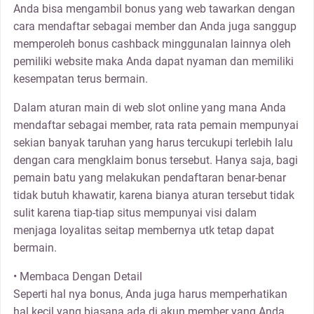
Anda bisa mengambil bonus yang web tawarkan dengan
cara mendaftar sebagai member dan Anda juga sanggup
memperoleh bonus cashback minggunalan lainnya oleh
pemiliki website maka Anda dapat nyaman dan memiliki
kesempatan terus bermain.
Dalam aturan main di web slot online yang mana Anda
mendaftar sebagai member, rata rata pemain mempunyai
sekian banyak taruhan yang harus tercukupi terlebih lalu
dengan cara mengklaim bonus tersebut. Hanya saja, bagi
pemain batu yang melakukan pendaftaran benar-benar
tidak butuh khawatir, karena bianya aturan tersebut tidak
sulit karena tiap-tiap situs mempunyai visi dalam
menjaga loyalitas seitap membernya utk tetap dapat
bermain.
• Membaca Dengan Detail
Seperti hal nya bonus, Anda juga harus memperhatikan
hal kecil yang biasana ada di akun member yang Anda