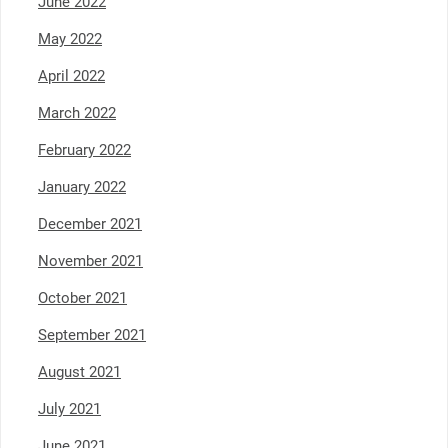
June 2022
May 2022
April 2022
March 2022
February 2022
January 2022
December 2021
November 2021
October 2021
September 2021
August 2021
July 2021
June 2021