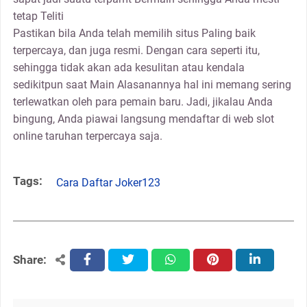
tetap Teliti
Pastikan bila Anda telah memilih situs Paling baik
terpercaya, dan juga resmi. Dengan cara seperti itu,
sehingga tidak akan ada kesulitan atau kendala
sedikitpun saat Main Alasanannya hal ini memang sering
terlewatkan oleh para pemain baru. Jadi, jikalau Anda
bingung, Anda piawai langsung mendaftar di web slot
online taruhan terpercaya saja.
Tags:
Cara Daftar Joker123
Share:
facebook
twitter
whatsapp
pinterest
linkedin