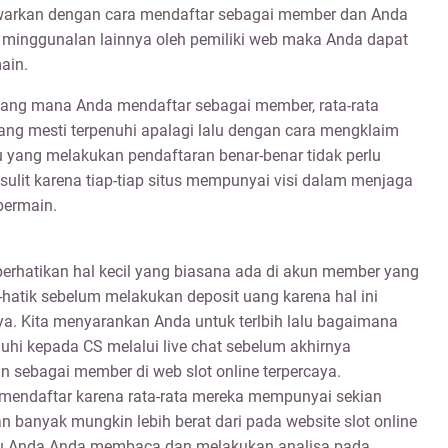
rkan dengan cara mendaftar sebagai member dan Anda
minggunalan lainnya oleh pemiliki web maka Anda dapat
ain.
 yang mana Anda mendaftar sebagai member, rata-rata
ng mesti terpenuhi apalagi lalu dengan cara mengklaim
u yang melakukan pendaftaran benar-benar tidak perlu
 sulit karena tiap-tiap situs mempunyai visi dalam menjaga
bermain.
perhatikan hal kecil yang biasana ada di akun member yang
-hatik sebelum melakukan deposit uang karena hal ini
ya. Kita menyarankan Anda untuk terlbih lalu bagaimana
uhi kepada CS melalui live chat sebelum akhirnya
sebagai member di web slot online terpercaya.
t mendaftar karena rata-rata mereka mempunyai sekian
n banyak mungkin lebih berat dari pada website slot online
kalau Anda Anda membaca dan melakukan analisa pada