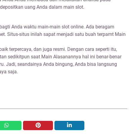
ndepositkan uang Anda dalam main slot.
g bagti Anda waktu main-main slot online. Ada beragam
t. Situs-situs inilah sapat menjadi satu buah terpamt Main
aik terpercaya, dan juga resmi. Dengan cara seperti itu,
n sedikitpun saat Main Alasanannya hal ini benar-benar
aru. Jadi, seandainya Anda bingung, Anda bisa langsung
aya saja.
whatsapp
pinterest
linkedin