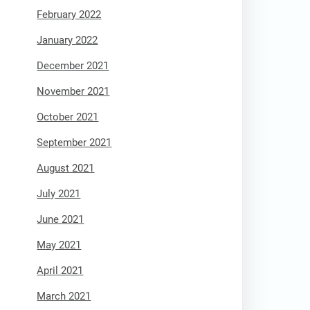
February 2022
January 2022
December 2021
November 2021
October 2021
September 2021
August 2021
July 2021
June 2021
May 2021
April 2021
March 2021