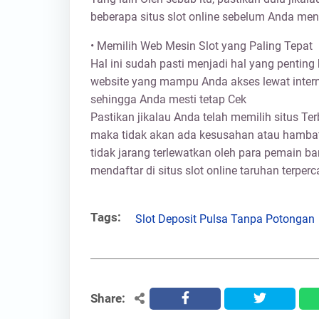
beberapa situs slot online sebelum Anda me
• Memilih Web Mesin Slot yang Paling Tepat
Hal ini sudah pasti menjadi hal yang pentin
website yang mampu Anda akses lewat interne
sehingga Anda mesti tetap Cek
Pastikan jikalau Anda telah memilih situs Terb
maka tidak akan ada kesusahan atau hambata
tidak jarang terlewatkan oleh para pemain b
mendaftar di situs slot online taruhan terperc
Tags:
Slot Deposit Pulsa Tanpa Potongan
Share:
facebook
twitter