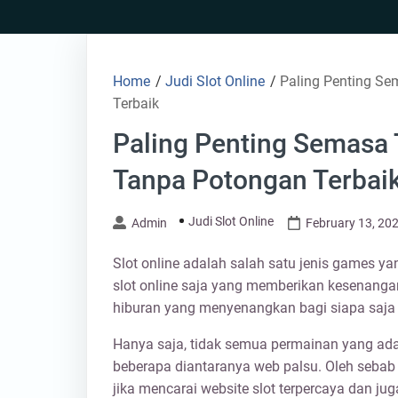
Skip
to
content
Home
/
Judi Slot Online
/
Paling Penting Se
Terbaik
Paling Penting Semasa 
Tanpa Potongan Terbai
Judi Slot Online
Admin
February 13, 20
Slot online adalah salah satu jenis games ya
slot online saja yang memberikan kesenangan
hiburan yang menyenangkan bagi siapa saja
Hanya saja, tidak semua permainan yang ada
beberapa diantaranya web palsu. Oleh sebab 
jika mencarai website slot terpercaya dan 