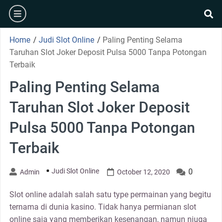
Skip
burger
to
se
content
Home
/
Judi Slot Online
/
Paling Penting Selama
Taruhan Slot Joker Deposit Pulsa 5000 Tanpa Potongan
Terbaik
Paling Penting Selama
Taruhan Slot Joker Deposit
Pulsa 5000 Tanpa Potongan
Terbaik
Judi Slot Online
0
Admin
October 12, 2020
Slot online adalah salah satu type permainan yang begitu
ternama di dunia kasino. Tidak hanya permianan slot
online saja yang memberikan kesenangan, namun njuga