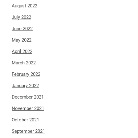
August 2022
July 2022
June 2022
May 2022
April 2022
March 2022
February 2022
January 2022
December 2021
November 2021
October 2021
September 2021