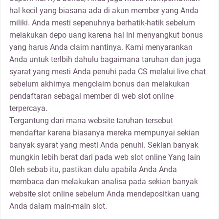
hal kecil yang biasana ada di akun member yang Anda
miliki. Anda mesti sepenuhnya berhatik-hatik sebelum
melakukan depo uang karena hal ini menyangkut bonus
yang harus Anda claim nantinya. Kami menyarankan
Anda untuk terlbih dahulu bagaimana taruhan dan juga
syarat yang mesti Anda penuhi pada CS melalui live chat
sebelum akhirnya mengclaim bonus dan melakukan
pendaftaran sebagai member di web slot online
terpercaya.
Tergantung dari mana website taruhan tersebut
mendaftar karena biasanya mereka mempunyai sekian
banyak syarat yang mesti Anda penuhi. Sekian banyak
mungkin lebih berat dari pada web slot online Yang lain
Oleh sebab itu, pastikan dulu apabila Anda Anda
membaca dan melakukan analisa pada sekian banyak
website slot online sebelum Anda mendepositkan uang
Anda dalam main-main slot.