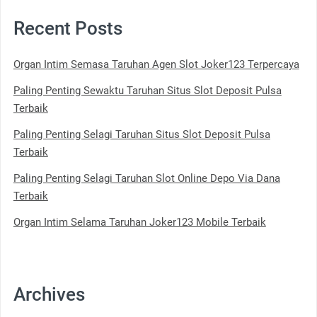
Recent Posts
Organ Intim Semasa Taruhan Agen Slot Joker123 Terpercaya
Paling Penting Sewaktu Taruhan Situs Slot Deposit Pulsa
Terbaik
Paling Penting Selagi Taruhan Situs Slot Deposit Pulsa
Terbaik
Paling Penting Selagi Taruhan Slot Online Depo Via Dana
Terbaik
Organ Intim Selama Taruhan Joker123 Mobile Terbaik
Archives