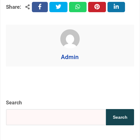
Share:
facebook
twitter
whatsapp
pinterest
linkedin
Admin
Search
Search