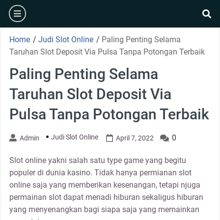
Skip
burger
to
se
content
Home
/
Judi Slot Online
/
Paling Penting Selama
Taruhan Slot Deposit Via Pulsa Tanpa Potongan Terbaik
Paling Penting Selama
Taruhan Slot Deposit Via
Pulsa Tanpa Potongan Terbaik
Judi Slot Online
0
Admin
April 7, 2022
Slot online yakni salah satu type game yang begitu
populer di dunia kasino. Tidak hanya permianan slot
online saja yang memberikan kesenangan, tetapi njuga
permainan slot dapat menadi hiburan sekaligus hiburan
yang menyenangkan bagi siapa saja yang memainkan