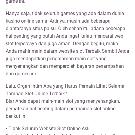
game ini.
Hanya saja, tidak seluruh games yang ada dalam dunia
kasino online sama. Artinya, masih ada beberapa
diantaranya situs palsu. Oleh sebab itu, adana beberapa
hal penting yang butuh Anda ingat kalau mencarai web
slot terpercaya dan juga aman. Dengan begitu, maka
Anda mahir main dalam website slot Terbaik Sambil Anda
juga mendapatkan pengalaman main slot yang
menyenangkan dan memperoleh bayaran penambahan
dari games ini.
Lalu, Organ Intim Apa yang Harus Pemain Lihat Selama
Taruhan Slot Online Terbaik?
Biar Anda dapat main-main slot yang menyenangkan,
perhatikan hal penting dalam permainan slot online
berikut ini:
• Tidak Seluruh Website Slot Online Asli