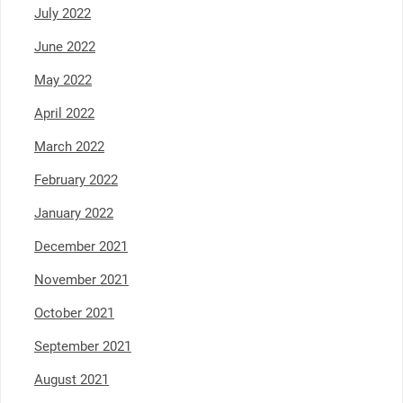
July 2022
June 2022
May 2022
April 2022
March 2022
February 2022
January 2022
December 2021
November 2021
October 2021
September 2021
August 2021