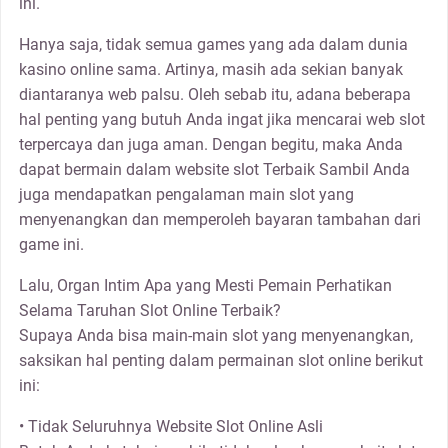
ini.
Hanya saja, tidak semua games yang ada dalam dunia
kasino online sama. Artinya, masih ada sekian banyak
diantaranya web palsu. Oleh sebab itu, adana beberapa
hal penting yang butuh Anda ingat jika mencarai web slot
terpercaya dan juga aman. Dengan begitu, maka Anda
dapat bermain dalam website slot Terbaik Sambil Anda
juga mendapatkan pengalaman main slot yang
menyenangkan dan memperoleh bayaran tambahan dari
game ini.
Lalu, Organ Intim Apa yang Mesti Pemain Perhatikan
Selama Taruhan Slot Online Terbaik?
Supaya Anda bisa main-main slot yang menyenangkan,
saksikan hal penting dalam permainan slot online berikut
ini:
• Tidak Seluruhnya Website Slot Online Asli