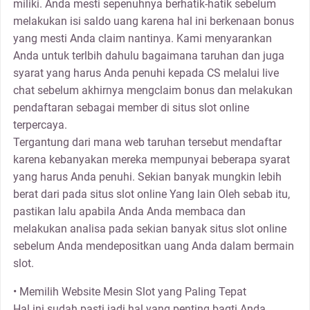
miliki. Anda mesti sepenuhnya berhatik-hatik sebelum
melakukan isi saldo uang karena hal ini berkenaan bonus
yang mesti Anda claim nantinya. Kami menyarankan
Anda untuk terlbih dahulu bagaimana taruhan dan juga
syarat yang harus Anda penuhi kepada CS melalui live
chat sebelum akhirnya mengclaim bonus dan melakukan
pendaftaran sebagai member di situs slot online
terpercaya.
Tergantung dari mana web taruhan tersebut mendaftar
karena kebanyakan mereka mempunyai beberapa syarat
yang harus Anda penuhi. Sekian banyak mungkin lebih
berat dari pada situs slot online Yang lain Oleh sebab itu,
pastikan lalu apabila Anda Anda membaca dan
melakukan analisa pada sekian banyak situs slot online
sebelum Anda mendepositkan uang Anda dalam bermain
slot.
• Memilih Website Mesin Slot yang Paling Tepat
Hal ini sudah pasti jadi hal yang penting bagti Anda