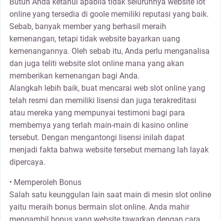
Butuh Anda ketahui apabila tidak seluruhnya website lot
online yang tersedia di goole memiliki reputasi yang baik.
Sebab, banyak member yang berhasil meraih
kemenangan, tetapi tidak website bayarkan uang
kemenangannya. Oleh sebab itu, Anda perlu menganalisa
dan juga teliti website slot online mana yang akan
memberikan kemenangan bagi Anda.
Alangkah lebih baik, buat mencarai web slot online yang
telah resmi dan memiliki lisensi dan juga terakreditasi
atau mereka yang mempunyai testimoni bagi para
membernya yang terlah main-main di kasino online
tersebut. Dengan mengantongi lisensi inilah dapat
menjadi fakta bahwa website tersebut memang lah layak
dipercaya.
• Memperoleh Bonus
Salah satu keunggulan lain saat main di mesin slot online
yaitu meraih bonus bermain slot online. Anda mahir
mengambil bonus yang website tawarkan dengan cara