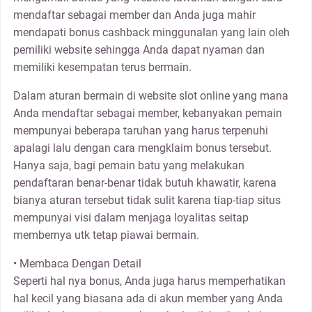
mendaftar sebagai member dan Anda juga mahir
mendapati bonus cashback minggunalan yang lain oleh
pemiliki website sehingga Anda dapat nyaman dan
memiliki kesempatan terus bermain.
Dalam aturan bermain di website slot online yang mana
Anda mendaftar sebagai member, kebanyakan pemain
mempunyai beberapa taruhan yang harus terpenuhi
apalagi lalu dengan cara mengklaim bonus tersebut.
Hanya saja, bagi pemain batu yang melakukan
pendaftaran benar-benar tidak butuh khawatir, karena
bianya aturan tersebut tidak sulit karena tiap-tiap situs
mempunyai visi dalam menjaga loyalitas seitap
membernya utk tetap piawai bermain.
• Membaca Dengan Detail
Seperti hal nya bonus, Anda juga harus memperhatikan
hal kecil yang biasana ada di akun member yang Anda