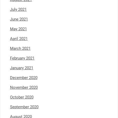
July 2021
June 2021
May 2021
April 2021
March 2021
February 2021
January 2021
December 2020
November 2020
October 2020
September 2020
August 2020