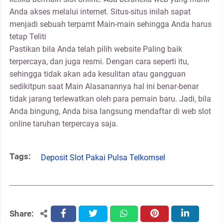
Anda akses melalui internet. Situs-situs inilah sapat
menjadi sebuah terpamt Main-main sehingga Anda harus
tetap Teliti
Pastikan bila Anda telah pilih website Paling baik
terpercaya, dan juga resmi. Dengan cara seperti itu,
sehingga tidak akan ada kesulitan atau gangguan
sedikitpun saat Main Alasanannya hal ini benar-benar
tidak jarang terlewatkan oleh para pemain baru. Jadi, bila
Anda bingung, Anda bisa langsung mendaftar di web slot
online taruhan terpercaya saja.
Tags:
Deposit Slot Pakai Pulsa Telkomsel
Share:
facebook
twitter
whatsapp
pinterest
linkedin