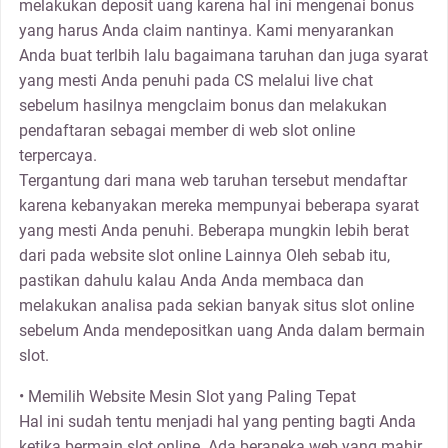
melakukan deposit uang karena hal ini mengenai bonus
yang harus Anda claim nantinya. Kami menyarankan
Anda buat terlbih lalu bagaimana taruhan dan juga syarat
yang mesti Anda penuhi pada CS melalui live chat
sebelum hasilnya mengclaim bonus dan melakukan
pendaftaran sebagai member di web slot online
terpercaya.
Tergantung dari mana web taruhan tersebut mendaftar
karena kebanyakan mereka mempunyai beberapa syarat
yang mesti Anda penuhi. Beberapa mungkin lebih berat
dari pada website slot online Lainnya Oleh sebab itu,
pastikan dahulu kalau Anda Anda membaca dan
melakukan analisa pada sekian banyak situs slot online
sebelum Anda mendepositkan uang Anda dalam bermain
slot.
• Memilih Website Mesin Slot yang Paling Tepat
Hal ini sudah tentu menjadi hal yang penting bagti Anda
ketika bermain slot online. Ada beraneka web yang mahir