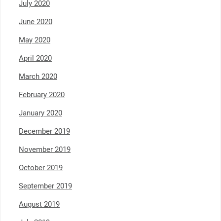
July 2020
June 2020
May 2020
April 2020
March 2020
February 2020
January 2020
December 2019
November 2019
October 2019
September 2019
August 2019