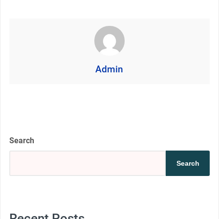
Admin
Search
Search
Recent Posts