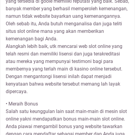
yang tersedia di goole memiliki reputasi yang baik. Sebab,
banyak member yang berhasil memperoleh kemenangan,
namun tidak website bayarkan uang kemenangannya.
Oleh sebab itu, Anda butuh menganalisa dan juga teliti
situs slot online mana yang akan memberikan
kemenangan bagi Anda.
Alangkah lebih baik, utk mencarai web slot online yang
telah resmi dan memiliki lisensi dan juga terakreditasi
atau mereka yang mempunyai testimoni bagi para
membernya yang terlah main di kasino online tersebut.
Dengan mengantongi lisensi inilah dapat menjadi
kenyataan bahwa website tersebut memang lah layak
dipercaya.
• Meraih Bonus
Salah satu keunggulan lain saat main-main di mesin slot
online yakni mendapatkan bonus main-main slot online.
Anda piawai mengambil bonus yang website tawarkan
dengan cara mendaftar sebagai member dan Anda juga