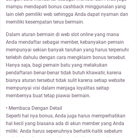
mampu mendapati bonus cashback minggunalan yang
lain oleh pemiliki web sehingga Anda dapat nyaman dan
memiliki kesempatan terus bermain.
Dalam aturan bermain di web slot online yang mana
Anda mendaftar sebagai member, kebanyakan pemain
mempunyai sekian banyak taruhan yang harus terpenuhi
terlebih dahulu dengan cara mengklaim bonus tersebut.
Hanya saja, bagi pemain batu yang melakukan
pendaftaran benar-benar tidak butuh khawatir, karena
bianya aturan tersebut tidak sulit karena setiap website
mempunyai visi dalam menjaga loyalitas seitap
membernya buat tetap piawai bermain.
• Membaca Dengan Detail
Seperti hal nya bonus, Anda juga harus memperhatikan
hal kecil yang biasana ada di akun member yang Anda
miliki. Anda harus sepenuhnya berhatik-hatik sebelum