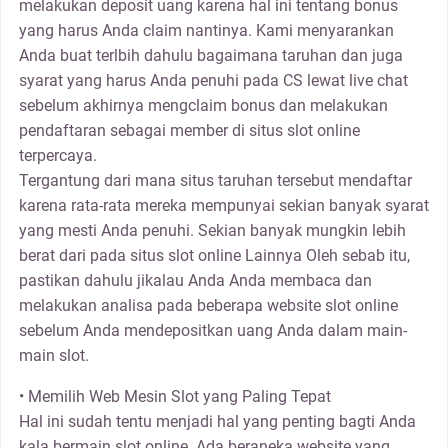
melakukan deposit uang karena hal ini tentang bonus
yang harus Anda claim nantinya. Kami menyarankan
Anda buat terlbih dahulu bagaimana taruhan dan juga
syarat yang harus Anda penuhi pada CS lewat live chat
sebelum akhirnya mengclaim bonus dan melakukan
pendaftaran sebagai member di situs slot online
terpercaya.
Tergantung dari mana situs taruhan tersebut mendaftar
karena rata-rata mereka mempunyai sekian banyak syarat
yang mesti Anda penuhi. Sekian banyak mungkin lebih
berat dari pada situs slot online Lainnya Oleh sebab itu,
pastikan dahulu jikalau Anda Anda membaca dan
melakukan analisa pada beberapa website slot online
sebelum Anda mendepositkan uang Anda dalam main-
main slot.
• Memilih Web Mesin Slot yang Paling Tepat
Hal ini sudah tentu menjadi hal yang penting bagti Anda
kala bermain slot online. Ada beraneka website yang