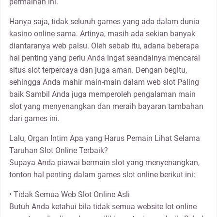
permainan ini.
Hanya saja, tidak seluruh games yang ada dalam dunia
kasino online sama. Artinya, masih ada sekian banyak
diantaranya web palsu. Oleh sebab itu, adana beberapa
hal penting yang perlu Anda ingat seandainya mencarai
situs slot terpercaya dan juga aman. Dengan begitu,
sehingga Anda mahir main-main dalam web slot Paling
baik Sambil Anda juga memperoleh pengalaman main
slot yang menyenangkan dan meraih bayaran tambahan
dari games ini.
Lalu, Organ Intim Apa yang Harus Pemain Lihat Selama
Taruhan Slot Online Terbaik?
Supaya Anda piawai bermain slot yang menyenangkan,
tonton hal penting dalam games slot online berikut ini:
• Tidak Semua Web Slot Online Asli
Butuh Anda ketahui bila tidak semua website lot online