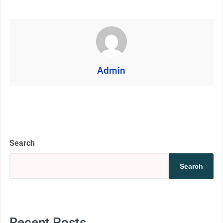
Admin
Search
Search
Recent Posts