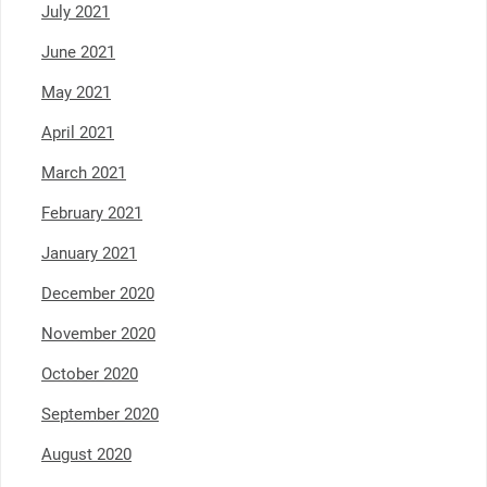
July 2021
June 2021
May 2021
April 2021
March 2021
February 2021
January 2021
December 2020
November 2020
October 2020
September 2020
August 2020