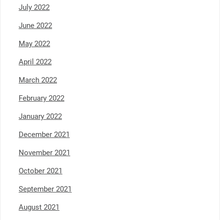
July 2022
June 2022
May 2022
April 2022
March 2022
February 2022
January 2022
December 2021
November 2021
October 2021
September 2021
August 2021