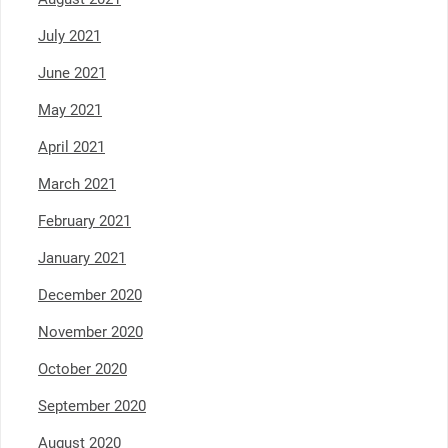
July 2021
June 2021
May 2021
April 2021
March 2021
February 2021
January 2021
December 2020
November 2020
October 2020
September 2020
August 2020