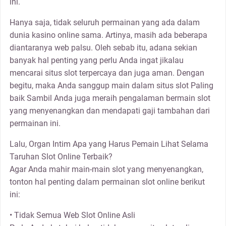
ini.
Hanya saja, tidak seluruh permainan yang ada dalam
dunia kasino online sama. Artinya, masih ada beberapa
diantaranya web palsu. Oleh sebab itu, adana sekian
banyak hal penting yang perlu Anda ingat jikalau
mencarai situs slot terpercaya dan juga aman. Dengan
begitu, maka Anda sanggup main dalam situs slot Paling
baik Sambil Anda juga meraih pengalaman bermain slot
yang menyenangkan dan mendapati gaji tambahan dari
permainan ini.
Lalu, Organ Intim Apa yang Harus Pemain Lihat Selama
Taruhan Slot Online Terbaik?
Agar Anda mahir main-main slot yang menyenangkan,
tonton hal penting dalam permainan slot online berikut
ini:
• Tidak Semua Web Slot Online Asli