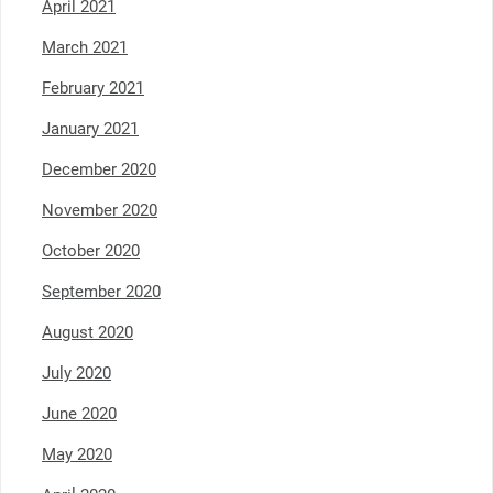
April 2021
March 2021
February 2021
January 2021
December 2020
November 2020
October 2020
September 2020
August 2020
July 2020
June 2020
May 2020