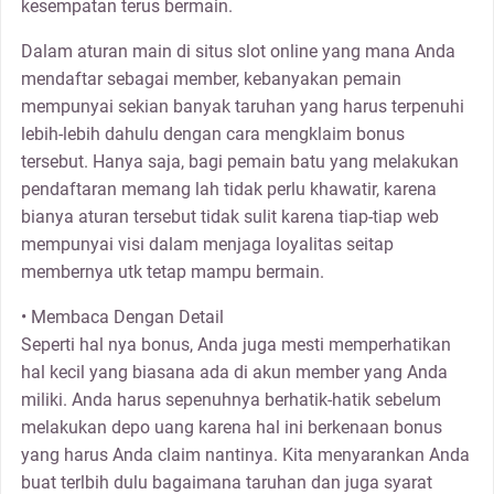
kesempatan terus bermain.
Dalam aturan main di situs slot online yang mana Anda
mendaftar sebagai member, kebanyakan pemain
mempunyai sekian banyak taruhan yang harus terpenuhi
lebih-lebih dahulu dengan cara mengklaim bonus
tersebut. Hanya saja, bagi pemain batu yang melakukan
pendaftaran memang lah tidak perlu khawatir, karena
bianya aturan tersebut tidak sulit karena tiap-tiap web
mempunyai visi dalam menjaga loyalitas seitap
membernya utk tetap mampu bermain.
• Membaca Dengan Detail
Seperti hal nya bonus, Anda juga mesti memperhatikan
hal kecil yang biasana ada di akun member yang Anda
miliki. Anda harus sepenuhnya berhatik-hatik sebelum
melakukan depo uang karena hal ini berkenaan bonus
yang harus Anda claim nantinya. Kita menyarankan Anda
buat terlbih dulu bagaimana taruhan dan juga syarat