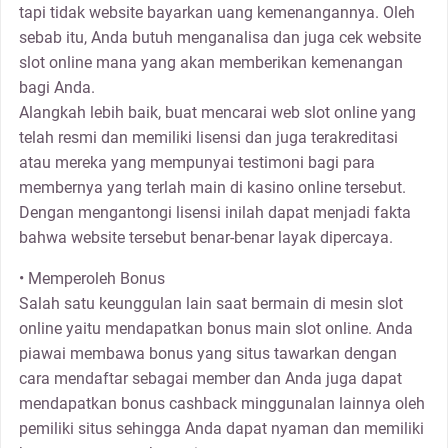
tapi tidak website bayarkan uang kemenangannya. Oleh
sebab itu, Anda butuh menganalisa dan juga cek website
slot online mana yang akan memberikan kemenangan
bagi Anda.
Alangkah lebih baik, buat mencarai web slot online yang
telah resmi dan memiliki lisensi dan juga terakreditasi
atau mereka yang mempunyai testimoni bagi para
membernya yang terlah main di kasino online tersebut.
Dengan mengantongi lisensi inilah dapat menjadi fakta
bahwa website tersebut benar-benar layak dipercaya.
• Memperoleh Bonus
Salah satu keunggulan lain saat bermain di mesin slot
online yaitu mendapatkan bonus main slot online. Anda
piawai membawa bonus yang situs tawarkan dengan
cara mendaftar sebagai member dan Anda juga dapat
mendapatkan bonus cashback minggunalan lainnya oleh
pemiliki situs sehingga Anda dapat nyaman dan memiliki