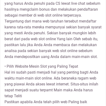
yang harus Anda penuhi pada CS lewat live chat sebelum
hasilnya mengclaim bonus dan melakukan pendaftaran
sebagai member di web slot online terpercaya.
Tergantung dari mana web taruhan tersebut mendaftar
karena rata-rata mereka mempunyai sekian banyak syarat
yang mesti Anda penuhi. Sekian banyak mungkin lebih
berat dari pada web slot online Yang lain Oleh sebab itu,
pastikan lalu jika Anda Anda membaca dan melakukan
analisa pada sekian banyak web slot online sebelum
Anda mendepositkan uang Anda dalam main-main slot.
• Pilih Website Mesin Slot yang Paling Tepat
Hal ini sudah pasti menjadi hal yang penting bagti Anda
waktu main-main slot online. Ada beraneka ragam web
yang piawai Anda akses lewat internet. Situs-situs inilah
sapat menjadi suatu terpamt Main maka Anda harus
tetap Teliti
Pastikan apabila Anda telah pilih web Paling baik