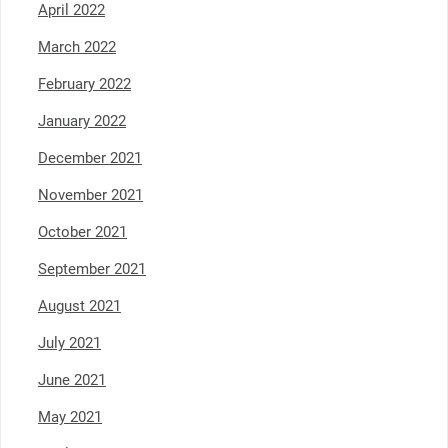
April 2022
March 2022
February 2022
January 2022
December 2021
November 2021
October 2021
September 2021
August 2021
July 2021
June 2021
May 2021