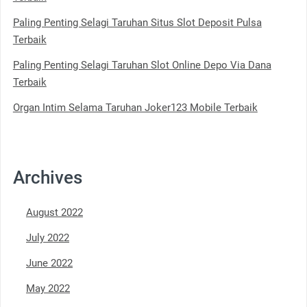
Paling Penting Selagi Taruhan Situs Slot Deposit Pulsa
Terbaik
Paling Penting Selagi Taruhan Slot Online Depo Via Dana
Terbaik
Organ Intim Selama Taruhan Joker123 Mobile Terbaik
Archives
August 2022
July 2022
June 2022
May 2022