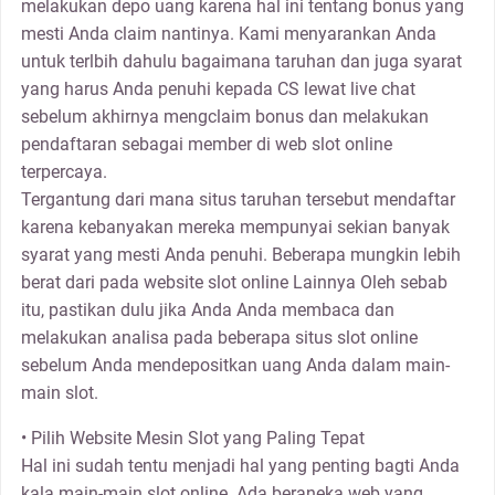
melakukan depo uang karena hal ini tentang bonus yang
mesti Anda claim nantinya. Kami menyarankan Anda
untuk terlbih dahulu bagaimana taruhan dan juga syarat
yang harus Anda penuhi kepada CS lewat live chat
sebelum akhirnya mengclaim bonus dan melakukan
pendaftaran sebagai member di web slot online
terpercaya.
Tergantung dari mana situs taruhan tersebut mendaftar
karena kebanyakan mereka mempunyai sekian banyak
syarat yang mesti Anda penuhi. Beberapa mungkin lebih
berat dari pada website slot online Lainnya Oleh sebab
itu, pastikan dulu jika Anda Anda membaca dan
melakukan analisa pada beberapa situs slot online
sebelum Anda mendepositkan uang Anda dalam main-
main slot.
• Pilih Website Mesin Slot yang Paling Tepat
Hal ini sudah tentu menjadi hal yang penting bagti Anda
kala main-main slot online. Ada beraneka web yang