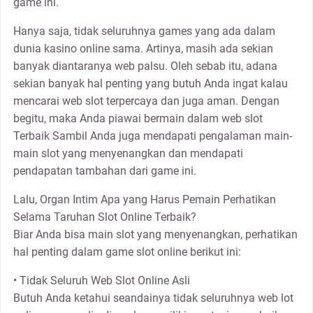
game ini.
Hanya saja, tidak seluruhnya games yang ada dalam
dunia kasino online sama. Artinya, masih ada sekian
banyak diantaranya web palsu. Oleh sebab itu, adana
sekian banyak hal penting yang butuh Anda ingat kalau
mencarai web slot terpercaya dan juga aman. Dengan
begitu, maka Anda piawai bermain dalam web slot
Terbaik Sambil Anda juga mendapati pengalaman main-
main slot yang menyenangkan dan mendapati
pendapatan tambahan dari game ini.
Lalu, Organ Intim Apa yang Harus Pemain Perhatikan
Selama Taruhan Slot Online Terbaik?
Biar Anda bisa main slot yang menyenangkan, perhatikan
hal penting dalam game slot online berikut ini:
• Tidak Seluruh Web Slot Online Asli
Butuh Anda ketahui seandainya tidak seluruhnya web lot