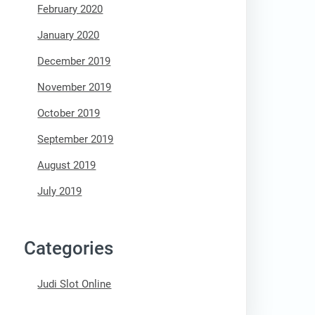
February 2020
January 2020
December 2019
November 2019
October 2019
September 2019
August 2019
July 2019
Categories
Judi Slot Online