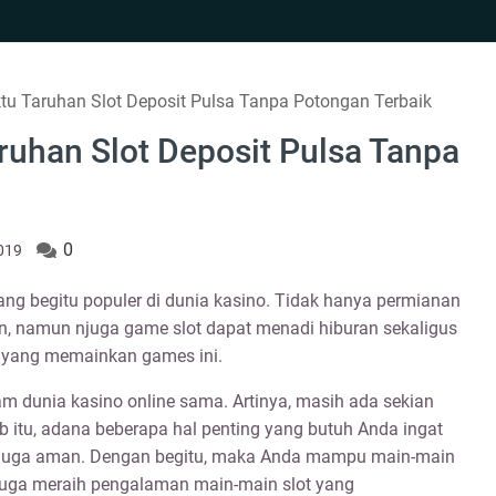
tu Taruhan Slot Deposit Pulsa Tanpa Potongan Terbaik
ruhan Slot Deposit Pulsa Tanpa
0
019
yang begitu populer di dunia kasino. Tidak hanya permianan
n, namun njuga game slot dapat menadi hiburan sekaligus
 yang memainkan games ini.
m dunia kasino online sama. Artinya, masih ada sekian
b itu, adana beberapa hal penting yang butuh Anda ingat
an juga aman. Dengan begitu, maka Anda mampu main-main
 juga meraih pengalaman main-main slot yang