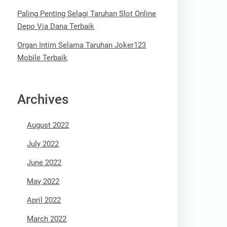
Paling Penting Selagi Taruhan Slot Online
Depo Via Dana Terbaik
Organ Intim Selama Taruhan Joker123
Mobile Terbaik
Archives
August 2022
July 2022
June 2022
May 2022
April 2022
March 2022