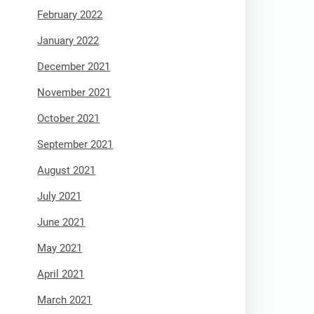
February 2022
January 2022
December 2021
November 2021
October 2021
September 2021
August 2021
July 2021
June 2021
May 2021
April 2021
March 2021