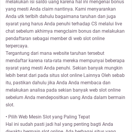
melakukan isi saldo uang karena hal ini mengenai bonus
yang mesti Anda claim nantinya. Kami menyarankan
Anda utk terlbih dahulu bagaimana taruhan dan juga
syarat yang harus Anda penuhi terhadap CS melalui live
chat sebelum akhirnya mengclaim bonus dan melakukan
pendaftaran sebagai member di web slot online
terpercaya.
Tergantung dari mana website taruhan tersebut
mendaftar karena rata-rata mereka mempunyai beberapa
syarat yang mesti Anda penuhi. Sekian banyak mungkin
lebih berat dari pada situs slot online Lainnya Oleh sebab
itu, pastikan dahulu jika Anda Anda membaca dan
melakukan analisa pada sekian banyak web slot online
sebelum Anda mendepositkan uang Anda dalam bermain
slot.
• Pilih Web Mesin Slot yang Paling Tepat
Hal ini sudah pasti jadi hal yang penting bagti Anda
diwaktu bermain slot online. Ada berbagai situs yang