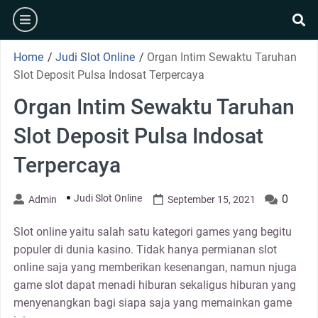
Skip
burger
to
se
content
Home
/
Judi Slot Online
/
Organ Intim Sewaktu Taruhan
Slot Deposit Pulsa Indosat Terpercaya
Organ Intim Sewaktu Taruhan
Slot Deposit Pulsa Indosat
Terpercaya
Judi Slot Online
0
Admin
September 15, 2021
Slot online yaitu salah satu kategori games yang begitu
populer di dunia kasino. Tidak hanya permianan slot
online saja yang memberikan kesenangan, namun njuga
game slot dapat menadi hiburan sekaligus hiburan yang
menyenangkan bagi siapa saja yang memainkan game