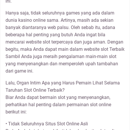
ini.
Hanya saja, tidak seluruhnya games yang ada dalam
dunia kasino online sama. Artinya, masih ada sekian
banyak diantaranya web palsu. Oleh sebab itu, adana
beberapa hal penting yang butuh Anda ingat bila
mencarai website slot terpercaya dan juga aman. Dengan
begitu, maka Anda dapat main dalam website slot Terbaik
Sambil Anda juga meraih pengalaman main-main slot
yang menyenangkan dan memperoleh upah tambahan
dari game ini.
Lalu, Organ Intim Apa yang Harus Pemain Lihat Selama
Taruhan Slot Online Terbaik?
Biar Anda dapat bermain slot yang menyenangkan,
perhatikan hal penting dalam permainan slot online
berikut ini:
• Tidak Seluruhnya Situs Slot Online Asli