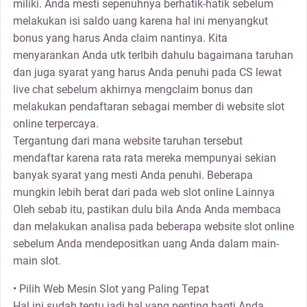
miliki. Anda mesti sepenuhnya berhatik-hatik sebelum
melakukan isi saldo uang karena hal ini menyangkut
bonus yang harus Anda claim nantinya. Kita
menyarankan Anda utk terlbih dahulu bagaimana taruhan
dan juga syarat yang harus Anda penuhi pada CS lewat
live chat sebelum akhirnya mengclaim bonus dan
melakukan pendaftaran sebagai member di website slot
online terpercaya.
Tergantung dari mana website taruhan tersebut
mendaftar karena rata rata mereka mempunyai sekian
banyak syarat yang mesti Anda penuhi. Beberapa
mungkin lebih berat dari pada web slot online Lainnya
Oleh sebab itu, pastikan dulu bila Anda Anda membaca
dan melakukan analisa pada beberapa website slot online
sebelum Anda mendepositkan uang Anda dalam main-
main slot.
• Pilih Web Mesin Slot yang Paling Tepat
Hal ini sudah tentu jadi hal yang penting bagti Anda