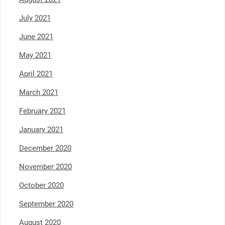
July 2021
June 2021
May 2021
April 2021
March 2021
February 2021
January 2021
December 2020
November 2020
October 2020
September 2020
August 2020