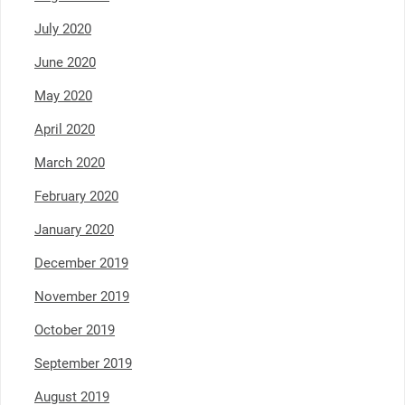
July 2020
June 2020
May 2020
April 2020
March 2020
February 2020
January 2020
December 2019
November 2019
October 2019
September 2019
August 2019