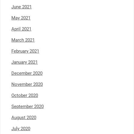
June 2021
May 2021
April 2021
March 2021
February 2021
January 2021
December 2020
November 2020
October 2020
September 2020
August 2020
July 2020