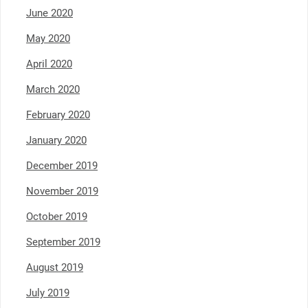
June 2020
May 2020
April 2020
March 2020
February 2020
January 2020
December 2019
November 2019
October 2019
September 2019
August 2019
July 2019