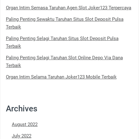
Organ Intim Semasa Taruhan Agen Slot Joker123 Terpercaya
Paling Penting Sewaktu Taruhan Situs Slot Deposit Pulsa
Terbaik
Paling Penting Selagi Taruhan Situs Slot Deposit Pulsa
Terbaik
Paling Penting Selagi Taruhan Slot Online Depo Via Dana
Terbaik
Organ Intim Selama Taruhan Joker123 Mobile Terbaik
Archives
August 2022
July 2022