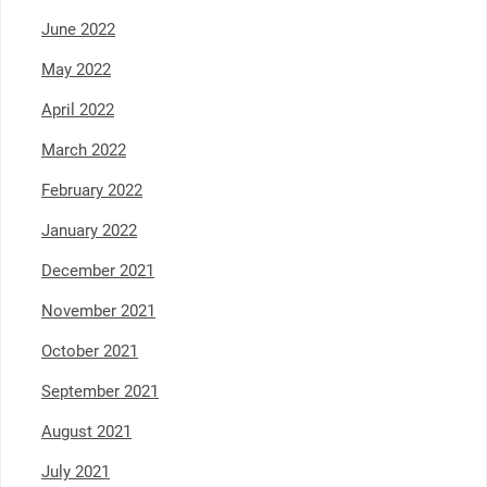
June 2022
May 2022
April 2022
March 2022
February 2022
January 2022
December 2021
November 2021
October 2021
September 2021
August 2021
July 2021