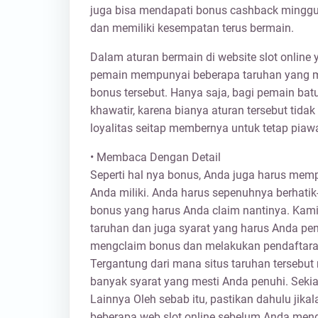
juga bisa mendapati bonus cashback minggun
dan memiliki kesempatan terus bermain.
Dalam aturan bermain di website slot online
pemain mempunyai beberapa taruhan yang mes
bonus tersebut. Hanya saja, bagi pemain ba
khawatir, karena bianya aturan tersebut tida
loyalitas seitap membernya untuk tetap piaw
• Membaca Dengan Detail
Seperti hal nya bonus, Anda juga harus mem
Anda miliki. Anda harus sepenuhnya berhatik
bonus yang harus Anda claim nantinya. Kam
taruhan dan juga syarat yang harus Anda pen
mengclaim bonus dan melakukan pendaftaran 
Tergantung dari mana situs taruhan terseb
banyak syarat yang mesti Anda penuhi. Sekian
Lainnya Oleh sebab itu, pastikan dahulu ji
beberapa web slot online sebelum Anda men