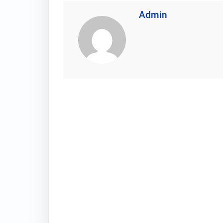
Admin