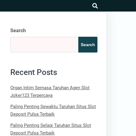
search
Search
Search
Recent Posts
Organ Intim Semasa Taruhan Agen Slot
Joker123 Terpercaya
Paling Penting Sewaktu Taruhan Situs Slot
Deposit Pulsa Terbaik
Paling Penting Selagi Taruhan Situs Slot
Deposit Pulsa Terbaik