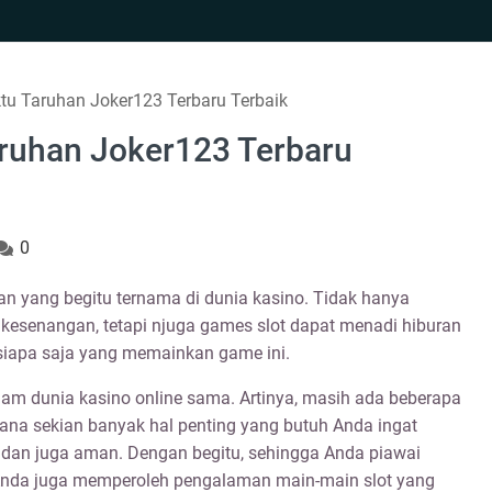
tu Taruhan Joker123 Terbaru Terbaik
ruhan Joker123 Terbaru
0
nan yang begitu ternama di dunia kasino. Tidak hanya
 kesenangan, tetapi njuga games slot dapat menadi hiburan
siapa saja yang memainkan game ini.
am dunia kasino online sama. Artinya, masih ada beberapa
dana sekian banyak hal penting yang butuh Anda ingat
a dan juga aman. Dengan begitu, sehingga Anda piawai
 Anda juga memperoleh pengalaman main-main slot yang