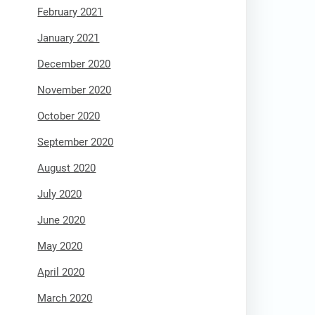
February 2021
January 2021
December 2020
November 2020
October 2020
September 2020
August 2020
July 2020
June 2020
May 2020
April 2020
March 2020