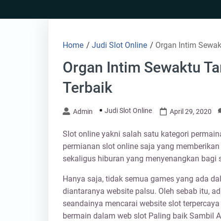
Skip
to
content
Home
/
Judi Slot Online
/
Organ Intim Sewak
Organ Intim Sewaktu Ta
Terbaik
Judi Slot Online
Admin
April 29, 2020
Slot online yakni salah satu kategori permai
permianan slot online saja yang memberikan
sekaligus hiburan yang menyenangkan bagi 
Hanya saja, tidak semua games yang ada dal
diantaranya website palsu. Oleh sebab itu, a
seandainya mencarai website slot terpercay
bermain dalam web slot Paling baik Sambil