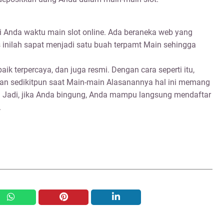
gti Anda waktu main slot online. Ada beraneka web yang
s inilah sapat menjadi satu buah terpamt Main sehingga
baik terpercaya, dan juga resmi. Dengan cara seperti itu,
an sedikitpun saat Main-main Alasanannya hal ini memang
u. Jadi, jika Anda bingung, Anda mampu langsung mendaftar
.
whatsapp
pinterest
linkedin