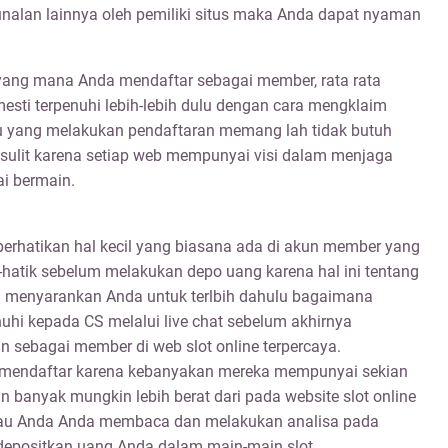
alan lainnya oleh pemiliki situs maka Anda dapat nyaman
 yang mana Anda mendaftar sebagai member, rata rata
ti terpenuhi lebih-lebih dulu dengan cara mengklaim
tu yang melakukan pendaftaran memang lah tidak butuh
k sulit karena setiap web mempunyai visi dalam menjaga
ai bermain.
perhatikan hal kecil yang biasana ada di akun member yang
-hatik sebelum melakukan depo uang karena hal ini tentang
i menyarankan Anda untuk terlbih dahulu bagaimana
uhi kepada CS melalui live chat sebelum akhirnya
sebagai member di web slot online terpercaya.
ut mendaftar karena kebanyakan mereka mempunyai sekian
 banyak mungkin lebih berat dari pada website slot online
kalau Anda Anda membaca dan melakukan analisa pada
depositkan uang Anda dalam main-main slot.