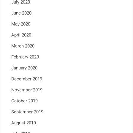
July 2020
June 2020
May 2020
April 2020
March 2020
February 2020
January 2020
December 2019
November 2019
October 2019
September 2019
August 2019