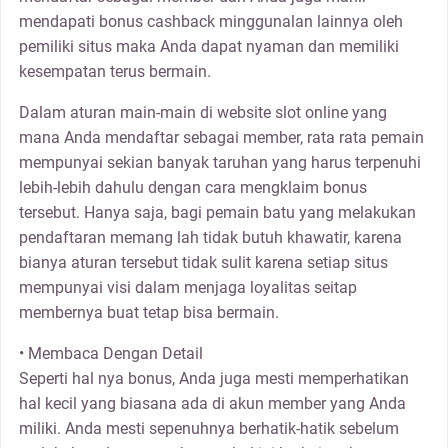
mendapati bonus cashback minggunalan lainnya oleh
pemiliki situs maka Anda dapat nyaman dan memiliki
kesempatan terus bermain.
Dalam aturan main-main di website slot online yang
mana Anda mendaftar sebagai member, rata rata pemain
mempunyai sekian banyak taruhan yang harus terpenuhi
lebih-lebih dahulu dengan cara mengklaim bonus
tersebut. Hanya saja, bagi pemain batu yang melakukan
pendaftaran memang lah tidak butuh khawatir, karena
bianya aturan tersebut tidak sulit karena setiap situs
mempunyai visi dalam menjaga loyalitas seitap
membernya buat tetap bisa bermain.
• Membaca Dengan Detail
Seperti hal nya bonus, Anda juga mesti memperhatikan
hal kecil yang biasana ada di akun member yang Anda
miliki. Anda mesti sepenuhnya berhatik-hatik sebelum