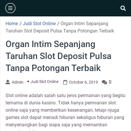
Skip
burger
to
se
content
Home
/
Judi Slot Online
/
Organ Intim Sepanjang
Taruhan Slot Deposit Pulsa Tanpa Potongan Terbaik
Organ Intim Sepanjang
Taruhan Slot Deposit Pulsa
Tanpa Potongan Terbaik
Judi Slot Online
0
Admin
October 6, 2019
Slot online adalah salah satu jenis permainan yang begitu
ternama di dunia kasino. Tidak hanya permianan slot
online saja yang memberikan kesenangan, tetapi njuga
games slot dapat menadi hiburan sekaligus hiburan yang
menyenangkan bagi siapa saja yang memainkan