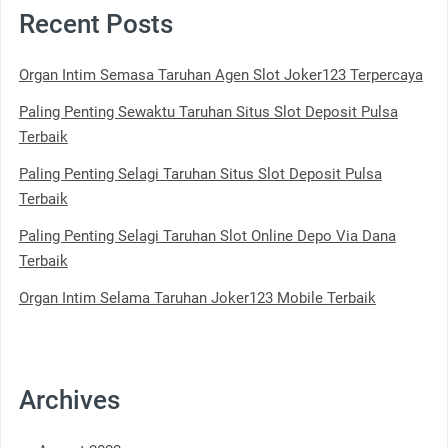
Recent Posts
Organ Intim Semasa Taruhan Agen Slot Joker123 Terpercaya
Paling Penting Sewaktu Taruhan Situs Slot Deposit Pulsa
Terbaik
Paling Penting Selagi Taruhan Situs Slot Deposit Pulsa
Terbaik
Paling Penting Selagi Taruhan Slot Online Depo Via Dana
Terbaik
Organ Intim Selama Taruhan Joker123 Mobile Terbaik
Archives