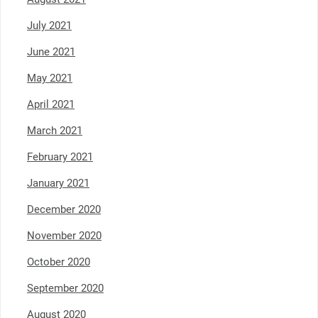
July 2021
June 2021
May 2021
April 2021
March 2021
February 2021
January 2021
December 2020
November 2020
October 2020
September 2020
August 2020