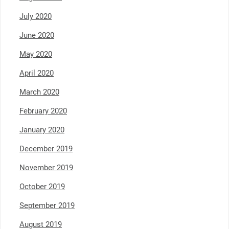
July 2020
June 2020
May 2020
April 2020
March 2020
February 2020
January 2020
December 2019
November 2019
October 2019
September 2019
August 2019