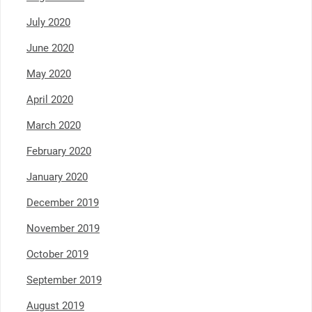
July 2020
June 2020
May 2020
April 2020
March 2020
February 2020
January 2020
December 2019
November 2019
October 2019
September 2019
August 2019