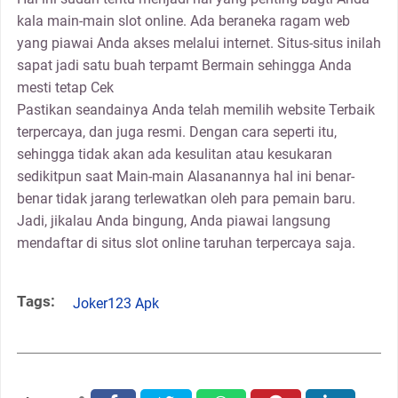
kala main-main slot online. Ada beraneka ragam web
yang piawai Anda akses melalui internet. Situs-situs inilah
sapat jadi satu buah terpamt Bermain sehingga Anda
mesti tetap Cek
Pastikan seandainya Anda telah memilih website Terbaik
terpercaya, dan juga resmi. Dengan cara seperti itu,
sehingga tidak akan ada kesulitan atau kesukaran
sedikitpun saat Main-main Alasanannya hal ini benar-
benar tidak jarang terlewatkan oleh para pemain baru.
Jadi, jikalau Anda bingung, Anda piawai langsung
mendaftar di situs slot online taruhan terpercaya saja.
Tags:
Joker123 Apk