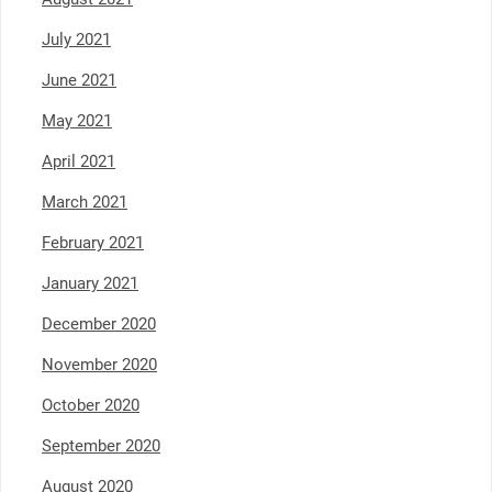
July 2021
June 2021
May 2021
April 2021
March 2021
February 2021
January 2021
December 2020
November 2020
October 2020
September 2020
August 2020