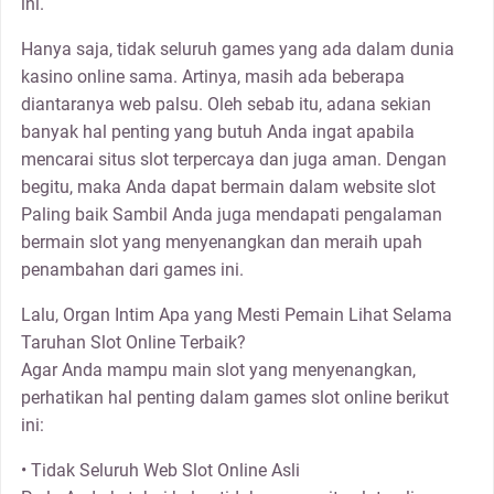
ini.
Hanya saja, tidak seluruh games yang ada dalam dunia
kasino online sama. Artinya, masih ada beberapa
diantaranya web palsu. Oleh sebab itu, adana sekian
banyak hal penting yang butuh Anda ingat apabila
mencarai situs slot terpercaya dan juga aman. Dengan
begitu, maka Anda dapat bermain dalam website slot
Paling baik Sambil Anda juga mendapati pengalaman
bermain slot yang menyenangkan dan meraih upah
penambahan dari games ini.
Lalu, Organ Intim Apa yang Mesti Pemain Lihat Selama
Taruhan Slot Online Terbaik?
Agar Anda mampu main slot yang menyenangkan,
perhatikan hal penting dalam games slot online berikut
ini:
• Tidak Seluruh Web Slot Online Asli