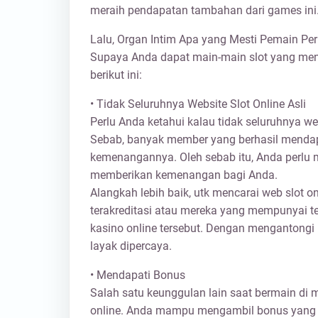
meraih pendapatan tambahan dari games ini
Lalu, Organ Intim Apa yang Mesti Pemain Per
Supaya Anda dapat main-main slot yang meny
berikut ini:
• Tidak Seluruhnya Website Slot Online Asli
Perlu Anda ketahui kalau tidak seluruhnya web
Sebab, banyak member yang berhasil menda
kemenangannya. Oleh sebab itu, Anda perlu me
memberikan kemenangan bagi Anda.
Alangkah lebih baik, utk mencarai web slot on
terakreditasi atau mereka yang mempunyai t
kasino online tersebut. Dengan mengantongi l
layak dipercaya.
• Mendapati Bonus
Salah satu keunggulan lain saat bermain di 
online. Anda mampu mengambil bonus yang 