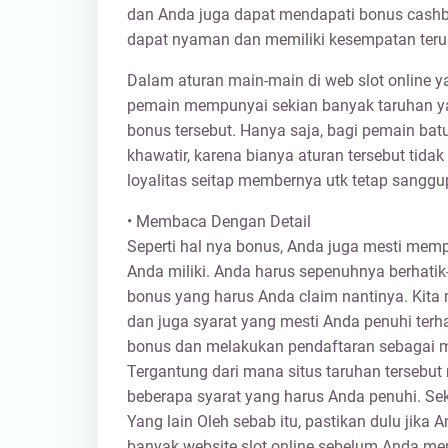
dan Anda juga dapat mendapati bonus cashb
dapat nyaman dan memiliki kesempatan teru
Dalam aturan main-main di web slot online
pemain mempunyai sekian banyak taruhan ya
bonus tersebut. Hanya saja, bagi pemain ba
khawatir, karena bianya aturan tersebut tida
loyalitas seitap membernya utk tetap sanggu
• Membaca Dengan Detail
Seperti hal nya bonus, Anda juga mesti mem
Anda miliki. Anda harus sepenuhnya berhatik
bonus yang harus Anda claim nantinya. Kita
dan juga syarat yang mesti Anda penuhi terh
bonus dan melakukan pendaftaran sebagai me
Tergantung dari mana situs taruhan terseb
beberapa syarat yang harus Anda penuhi. Seki
Yang lain Oleh sebab itu, pastikan dulu ji
banyak website slot online sebelum Anda me