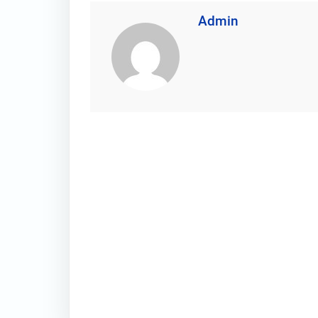
Admin