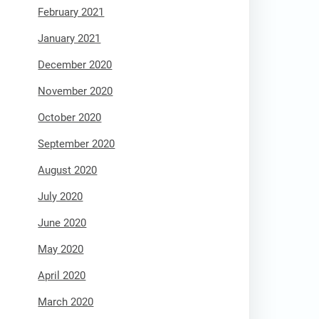
February 2021
January 2021
December 2020
November 2020
October 2020
September 2020
August 2020
July 2020
June 2020
May 2020
April 2020
March 2020