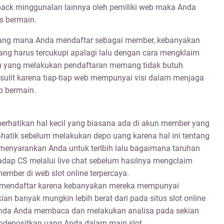
ack minggunalan lainnya oleh pemiliki web maka Anda
s bermain.
 yang mana Anda mendaftar sebagai member, kebanyakan
ng harus tercukupi apalagi lalu dengan cara mengklaim
tu yang melakukan pendaftaran memang tidak butuh
k sulit karena tiap-tiap web mempunyai visi dalam menjaga
p bermain.
perhatikan hal kecil yang biasana ada di akun member yang
-hatik sebelum melakukan depo uang karena hal ini tentang
 menyarankan Anda untuk terlbih lalu bagaimana taruhan
adap CS melalui live chat sebelum hasilnya mengclaim
mber di web slot online terpercaya.
ut mendaftar karena kebanyakan mereka mempunyai
an banyak mungkin lebih berat dari pada situs slot online
ka Anda Anda membaca dan melakukan analisa pada sekian
ndepositkan uang Anda dalam main slot.