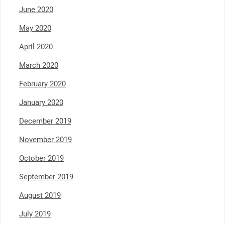
June 2020
May 2020
April 2020
March 2020
February 2020
January 2020
December 2019
November 2019
October 2019
September 2019
August 2019
July 2019