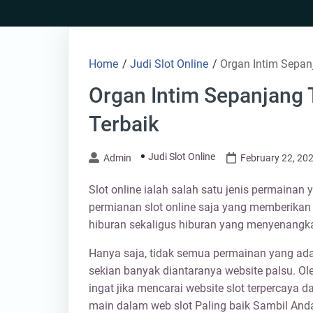
Skip
to
content
Home
/
Judi Slot Online
/
Organ Intim Sepan
Organ Intim Sepanjang 
Terbaik
Judi Slot Online
Admin
February 22, 20
Slot online ialah salah satu jenis permainan
permianan slot online saja yang memberikan
hiburan sekaligus hiburan yang menyenangka
Hanya saja, tidak semua permainan yang ada
sekian banyak diantaranya website palsu. Ol
ingat jika mencarai website slot terpercaya
main dalam web slot Paling baik Sambil An