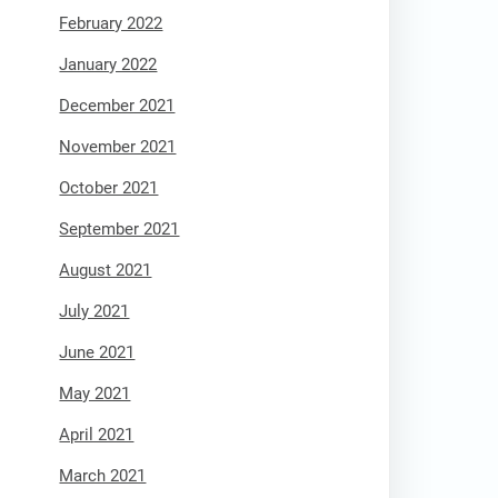
February 2022
January 2022
December 2021
November 2021
October 2021
September 2021
August 2021
July 2021
June 2021
May 2021
April 2021
March 2021