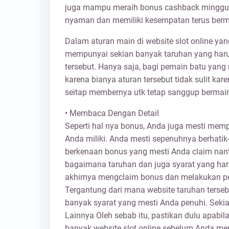
juga mampu meraih bonus cashback minggunal
nyaman dan memiliki kesempatan terus berm
Dalam aturan main di website slot online y
mempunyai sekian banyak taruhan yang harus
tersebut. Hanya saja, bagi pemain batu yan
karena bianya aturan tersebut tidak sulit ka
seitap membernya utk tetap sanggup bermai
• Membaca Dengan Detail
Seperti hal nya bonus, Anda juga mesti mem
Anda miliki. Anda mesti sepenuhnya berhatik
berkenaan bonus yang mesti Anda claim nant
bagaimana taruhan dan juga syarat yang har
akhirnya mengclaim bonus dan melakukan pen
Tergantung dari mana website taruhan terse
banyak syarat yang mesti Anda penuhi. Sekian
Lainnya Oleh sebab itu, pastikan dulu apab
banyak website slot online sebelum Anda me