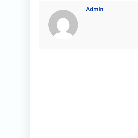
Admin