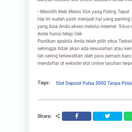
• Memilih Web Mesin Slot yang Paling Tepat
Hal ini sudah pasti menjadi hal yang penting
yang bisa Anda akses melalui internet. Situs-
Anda harus tetap Cek
Pastikan apabila Anda telah pilih situs Terbai
sehingga tidak akan ada kesusahan atau ken
lah sering terlewatkan oleh para pemain bar
mendaftar di website slot online taruhan terp
Tags:
Slot Deposit Pulsa 5000 Tanpa Pot
Share:
facebook
twitter