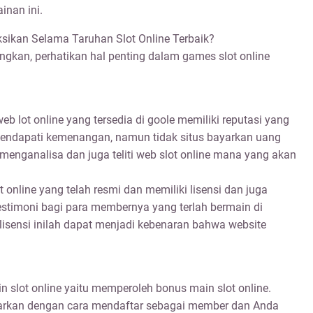
nan ini.
ksikan Selama Taruhan Slot Online Terbaik?
gkan, perhatikan hal penting dalam games slot online
b lot online yang tersedia di goole memiliki reputasi yang
mendapati kemenangan, namun tidak situs bayarkan uang
enganalisa dan juga teliti web slot online mana yang akan
t online yang telah resmi dan memiliki lisensi dan juga
estimoni bagi para membernya yang terlah bermain di
lisensi inilah dapat menjadi kebenaran bahwa website
n slot online yaitu memperoleh bonus main slot online.
rkan dengan cara mendaftar sebagai member dan Anda