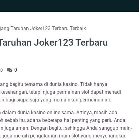
jang Taruhan Joker123 Terbaru Terbaik
Taruhan Joker123 Terbaru
0
20
 yang begitu ternama di dunia kasino. Tidak hanya
 kesenangan, tetapi njuga permainan slot dapat menadi
n bagi siapa saja yang memainkan permainan ini.
 dalam dunia kasino online sama. Artinya, masih ada
eh sebab itu, adana beberapa hal penting yang perlu Anda
 dan juga aman. Dengan begitu, sehingga Anda sanggup main-
da juga meraih pengalaman main slot yang menyenangkan