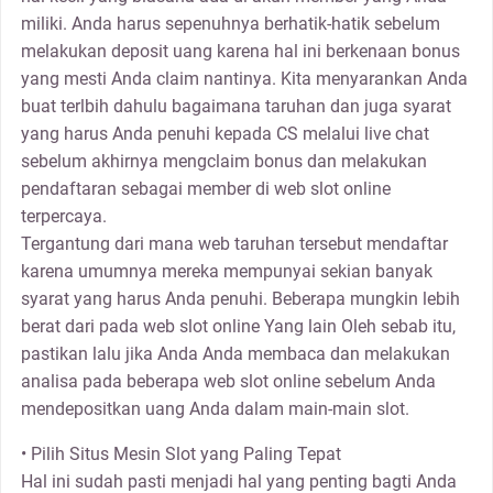
miliki. Anda harus sepenuhnya berhatik-hatik sebelum
melakukan deposit uang karena hal ini berkenaan bonus
yang mesti Anda claim nantinya. Kita menyarankan Anda
buat terlbih dahulu bagaimana taruhan dan juga syarat
yang harus Anda penuhi kepada CS melalui live chat
sebelum akhirnya mengclaim bonus dan melakukan
pendaftaran sebagai member di web slot online
terpercaya.
Tergantung dari mana web taruhan tersebut mendaftar
karena umumnya mereka mempunyai sekian banyak
syarat yang harus Anda penuhi. Beberapa mungkin lebih
berat dari pada web slot online Yang lain Oleh sebab itu,
pastikan lalu jika Anda Anda membaca dan melakukan
analisa pada beberapa web slot online sebelum Anda
mendepositkan uang Anda dalam main-main slot.
• Pilih Situs Mesin Slot yang Paling Tepat
Hal ini sudah pasti menjadi hal yang penting bagti Anda