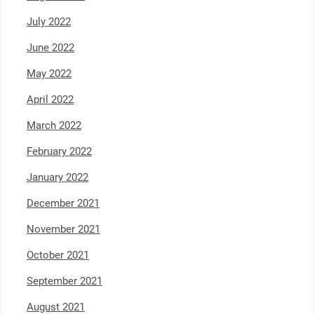
July 2022
June 2022
May 2022
April 2022
March 2022
February 2022
January 2022
December 2021
November 2021
October 2021
September 2021
August 2021