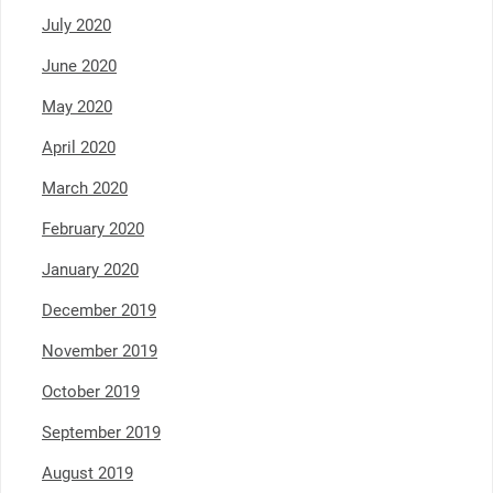
July 2020
June 2020
May 2020
April 2020
March 2020
February 2020
January 2020
December 2019
November 2019
October 2019
September 2019
August 2019