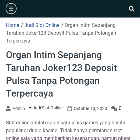
Skip
burger
to
se
content
Home
/
Judi Slot Online
/
Organ Intim Sepanjang
Taruhan Joker123 Deposit Pulsa Tanpa Potongan
Terpercaya
Organ Intim Sepanjang
Taruhan Joker123 Deposit
Pulsa Tanpa Potongan
Terpercaya
Judi Slot Online
0
Admin
October 13, 2020
Slot online adalah salah satu jenis games yang begitu
populer di dunia kasino. Tidak hanya permianan slot
online saja yang memberikan kesenangan, namun njuga