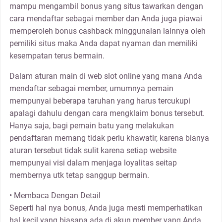
mampu mengambil bonus yang situs tawarkan dengan
cara mendaftar sebagai member dan Anda juga piawai
memperoleh bonus cashback minggunalan lainnya oleh
pemiliki situs maka Anda dapat nyaman dan memiliki
kesempatan terus bermain.
Dalam aturan main di web slot online yang mana Anda
mendaftar sebagai member, umumnya pemain
mempunyai beberapa taruhan yang harus tercukupi
apalagi dahulu dengan cara mengklaim bonus tersebut.
Hanya saja, bagi pemain batu yang melakukan
pendaftaran memang tidak perlu khawatir, karena bianya
aturan tersebut tidak sulit karena setiap website
mempunyai visi dalam menjaga loyalitas seitap
membernya utk tetap sanggup bermain.
• Membaca Dengan Detail
Seperti hal nya bonus, Anda juga mesti memperhatikan
hal kecil yang biasana ada di akun member yang Anda