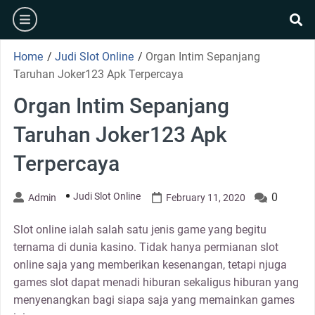
Skip
burger
to
se
content
Home
/
Judi Slot Online
/
Organ Intim Sepanjang
Taruhan Joker123 Apk Terpercaya
Organ Intim Sepanjang
Taruhan Joker123 Apk
Terpercaya
Judi Slot Online
0
Admin
February 11, 2020
Slot online ialah salah satu jenis game yang begitu
ternama di dunia kasino. Tidak hanya permianan slot
online saja yang memberikan kesenangan, tetapi njuga
games slot dapat menadi hiburan sekaligus hiburan yang
menyenangkan bagi siapa saja yang memainkan games