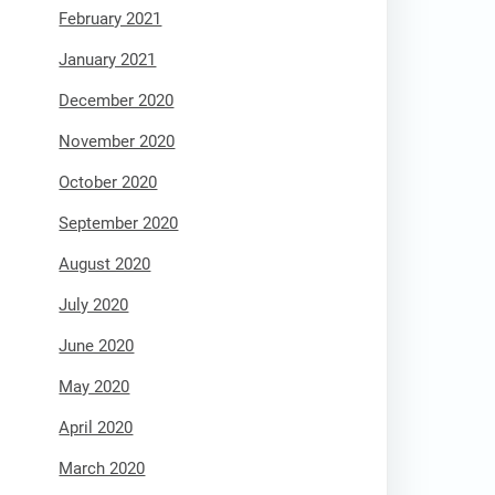
February 2021
January 2021
December 2020
November 2020
October 2020
September 2020
August 2020
July 2020
June 2020
May 2020
April 2020
March 2020