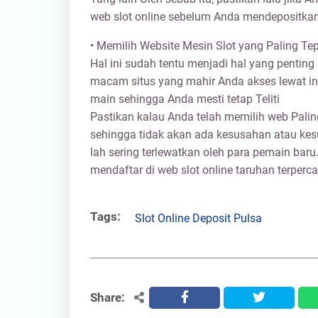
web slot online sebelum Anda mendepositkan
• Memilih Website Mesin Slot yang Paling Te
Hal ini sudah tentu menjadi hal yang pentin
macam situs yang mahir Anda akses lewat inte
main sehingga Anda mesti tetap Teliti
Pastikan kalau Anda telah memilih web Paling 
sehingga tidak akan ada kesusahan atau kes
lah sering terlewatkan oleh para pemain bar
mendaftar di web slot online taruhan terperca
Tags:
Slot Online Deposit Pulsa
Share:
facebook
twitter