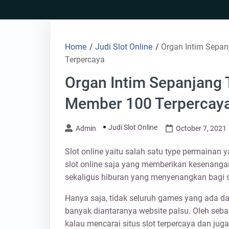
Skip
to
content
Home
/
Judi Slot Online
/
Organ Intim Sepa
Terpercaya
Organ Intim Sepanjang
Member 100 Terpercay
Judi Slot Online
Admin
October 7, 2021
Slot online yaitu salah satu type permainan 
slot online saja yang memberikan kesenanga
sekaligus hiburan yang menyenangkan bagi 
Hanya saja, tidak seluruh games yang ada da
banyak diantaranya website palsu. Oleh sebab
kalau mencarai situs slot terpercaya dan j