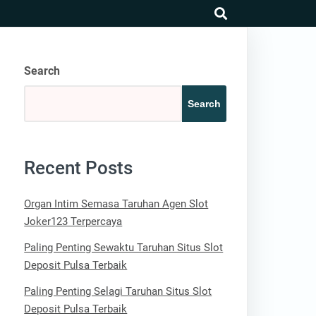
search
Search
Search
Recent Posts
Organ Intim Semasa Taruhan Agen Slot
Joker123 Terpercaya
Paling Penting Sewaktu Taruhan Situs Slot
Deposit Pulsa Terbaik
Paling Penting Selagi Taruhan Situs Slot
Deposit Pulsa Terbaik