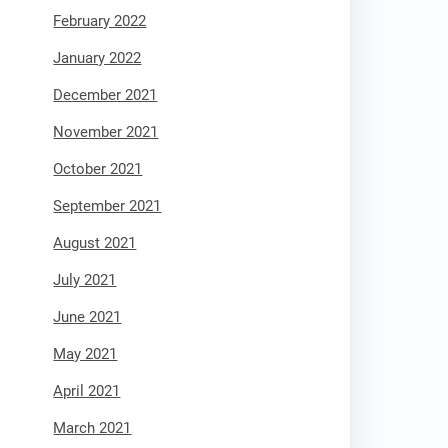
February 2022
January 2022
December 2021
November 2021
October 2021
September 2021
August 2021
July 2021
June 2021
May 2021
April 2021
March 2021