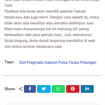
Teliti
Pastikan bila Anda telah memilih website Terbaik
terpercaya, dan juga resmi. Dengan cara seperti itu, maka
tidak akan ada kesulitan atau kendala sedikitpun saat
Main-main Alasanannya hal ini memang lah sering
terlewatkan oleh para pemain baru. Jadi, seandainya
Anda bingung, Anda dapat langsung mendaftar di web
slot online taruhan terpercaya saja.
Tags:
Slot Pragmatic Deposit Pulsa Tanpa Potongan
Share:
facebook
twitter
whatsapp
pinterest
linkedin