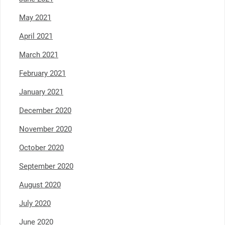
May 2021
April 2021
March 2021
February 2021
January 2021
December 2020
November 2020
October 2020
September 2020
August 2020
July 2020
June 2020