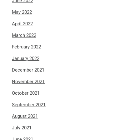
June 2022
May 2022
April 2022
March 2022
February 2022
January 2022
December 2021
November 2021
October 2021
September 2021
August 2021
July 2021
June 2021