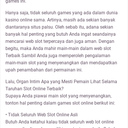
games ini.
Hanya saja, tidak seluruh games yang ada dalam dunia
kasino online sama. Artinya, masih ada sekian banyak
diantaranya situs palsu. Oleh sebab itu, adana sekian
banyak hal penting yang butuh Anda ingat seandainya
mencarai web slot terpercaya dan juga aman. Dengan
begitu, maka Anda mahir main-main dalam web slot
Terbaik Sambil Anda juga memperoleh pengalaman
main-main slot yang menyenangkan dan mendapatkan
upah penambahan dari permainan ini.
Lalu, Organ Intim Apa yang Mesti Pemain Lihat Selama
Taruhan Slot Online Terbaik?
Supaya Anda piawai main slot yang menyenangkan,
tonton hal penting dalam games slot online berikut ini:
• Tidak Seluruh Web Slot Online Asli
Butuh Anda ketahui kalau tidak seluruh web lot online