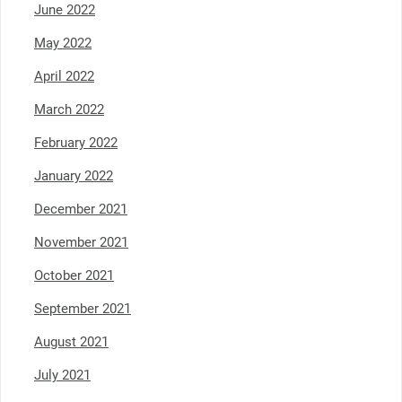
June 2022
May 2022
April 2022
March 2022
February 2022
January 2022
December 2021
November 2021
October 2021
September 2021
August 2021
July 2021