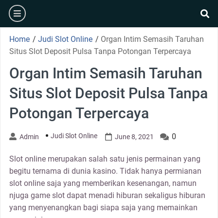
Skip
burger
to
se
content
Home
/
Judi Slot Online
/
Organ Intim Semasih Taruhan
Situs Slot Deposit Pulsa Tanpa Potongan Terpercaya
Organ Intim Semasih Taruhan
Situs Slot Deposit Pulsa Tanpa
Potongan Terpercaya
Judi Slot Online
0
Admin
June 8, 2021
Slot online merupakan salah satu jenis permainan yang
begitu ternama di dunia kasino. Tidak hanya permianan
slot online saja yang memberikan kesenangan, namun
njuga game slot dapat menadi hiburan sekaligus hiburan
yang menyenangkan bagi siapa saja yang memainkan