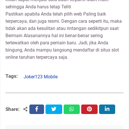
sehingga Anda harus tetap Teliti
Pastikan apabila Anda telah pilih web Paling baik
terpercaya, dan juga resmi. Dengan cara seperti itu, maka
tidak akan ada kesulitan atau rintangan sedikitpun saat
Bermain Alasanannya hal ini benar-benar sering
terlewatkan oleh para pemain baru. Jadi, jika Anda
bingung, Anda mampu langsung mendaftar di situs slot
online taruhan terpercaya saja.
Tags:
Joker123 Mobile
Share:
facebook
twitter
whatsapp
pinterest
linkedin