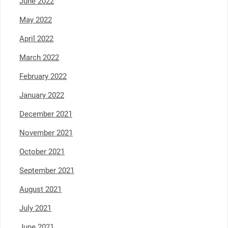
June 2022
May 2022
April 2022
March 2022
February 2022
January 2022
December 2021
November 2021
October 2021
September 2021
August 2021
July 2021
June 2021