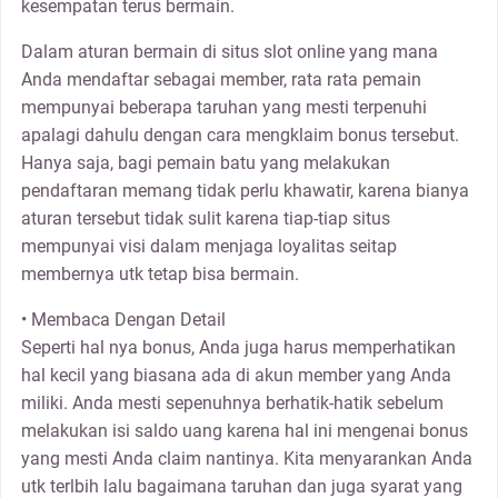
kesempatan terus bermain.
Dalam aturan bermain di situs slot online yang mana
Anda mendaftar sebagai member, rata rata pemain
mempunyai beberapa taruhan yang mesti terpenuhi
apalagi dahulu dengan cara mengklaim bonus tersebut.
Hanya saja, bagi pemain batu yang melakukan
pendaftaran memang tidak perlu khawatir, karena bianya
aturan tersebut tidak sulit karena tiap-tiap situs
mempunyai visi dalam menjaga loyalitas seitap
membernya utk tetap bisa bermain.
• Membaca Dengan Detail
Seperti hal nya bonus, Anda juga harus memperhatikan
hal kecil yang biasana ada di akun member yang Anda
miliki. Anda mesti sepenuhnya berhatik-hatik sebelum
melakukan isi saldo uang karena hal ini mengenai bonus
yang mesti Anda claim nantinya. Kita menyarankan Anda
utk terlbih lalu bagaimana taruhan dan juga syarat yang