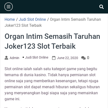
Skip
burger
to
se
content
Home
/
Judi Slot Online
/
Organ Intim Semasih Taruhan
Joker123 Slot Terbaik
Organ Intim Semasih Taruhan
Joker123 Slot Terbaik
Judi Slot Online
0
Admin
June 22, 2020
Slot online ialah salah satu kategori game yang begitu
ternama di dunia kasino. Tidak hanya permianan slot
online saja yang memberikan kesenangan, tetapi njuga
permainan slot dapat menadi hiburan sekaligus hiburan
yang menyenangkan bagi siapa saja yang memainkan
game ini.