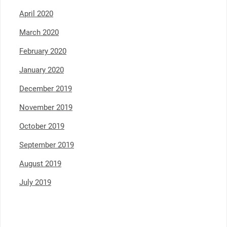
April 2020
March 2020
February 2020
January 2020
December 2019
November 2019
October 2019
September 2019
August 2019
July 2019