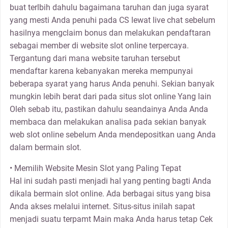
buat terlbih dahulu bagaimana taruhan dan juga syarat
yang mesti Anda penuhi pada CS lewat live chat sebelum
hasilnya mengclaim bonus dan melakukan pendaftaran
sebagai member di website slot online terpercaya.
Tergantung dari mana website taruhan tersebut
mendaftar karena kebanyakan mereka mempunyai
beberapa syarat yang harus Anda penuhi. Sekian banyak
mungkin lebih berat dari pada situs slot online Yang lain
Oleh sebab itu, pastikan dahulu seandainya Anda Anda
membaca dan melakukan analisa pada sekian banyak
web slot online sebelum Anda mendepositkan uang Anda
dalam bermain slot.
• Memilih Website Mesin Slot yang Paling Tepat
Hal ini sudah pasti menjadi hal yang penting bagti Anda
dikala bermain slot online. Ada berbagai situs yang bisa
Anda akses melalui internet. Situs-situs inilah sapat
menjadi suatu terpamt Main maka Anda harus tetap Cek