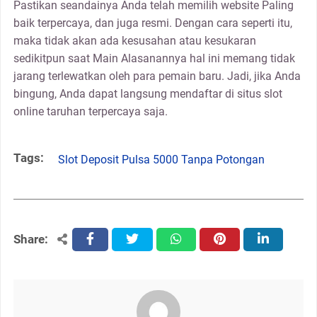
Pastikan seandainya Anda telah memilih website Paling
baik terpercaya, dan juga resmi. Dengan cara seperti itu,
maka tidak akan ada kesusahan atau kesukaran
sedikitpun saat Main Alasanannya hal ini memang tidak
jarang terlewatkan oleh para pemain baru. Jadi, jika Anda
bingung, Anda dapat langsung mendaftar di situs slot
online taruhan terpercaya saja.
Tags:
Slot Deposit Pulsa 5000 Tanpa Potongan
Share:
facebook
twitter
whatsapp
pinterest
linkedin