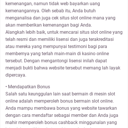
kemenangan, namun tidak web bayarkan uang
kemenangannya. Oleh sebab itu, Anda butuh
menganalisa dan juga cek situs slot online mana yang
akan memberikan kemenangan bagi Anda.
Alangkah lebih baik, untuk mencarai situs slot online yang
telah resmi dan memiliki lisensi dan juga terakreditasi
atau mereka yang mempunyai testimoni bagi para
membernya yang terlah main-main di kasino online
tersebut. Dengan mengantongi lisensi inilah dapat
menjadi bukti bahwa website tersebut memang lah layak
dipercaya.
• Mendapatkan Bonus
Salah satu keunggulan lain saat bermain di mesin slot
online adalah memperoleh bonus bermain slot online.
Anda mampu membawa bonus yang website tawarkan
dengan cara mendaftar sebagai member dan Anda juga
mahir memperoleh bonus cashback minggunalan yang