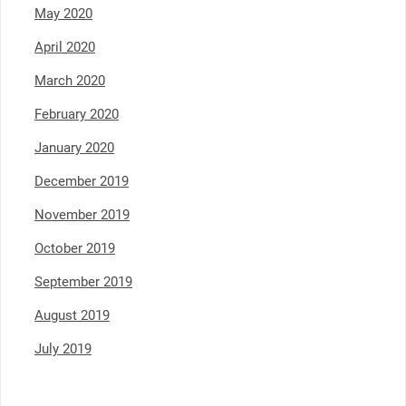
May 2020
April 2020
March 2020
February 2020
January 2020
December 2019
November 2019
October 2019
September 2019
August 2019
July 2019