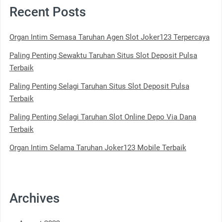
Recent Posts
Organ Intim Semasa Taruhan Agen Slot Joker123 Terpercaya
Paling Penting Sewaktu Taruhan Situs Slot Deposit Pulsa
Terbaik
Paling Penting Selagi Taruhan Situs Slot Deposit Pulsa
Terbaik
Paling Penting Selagi Taruhan Slot Online Depo Via Dana
Terbaik
Organ Intim Selama Taruhan Joker123 Mobile Terbaik
Archives