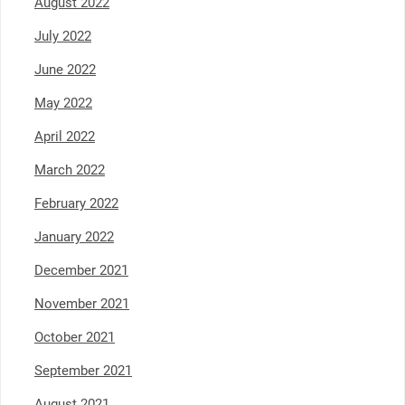
August 2022
July 2022
June 2022
May 2022
April 2022
March 2022
February 2022
January 2022
December 2021
November 2021
October 2021
September 2021
August 2021